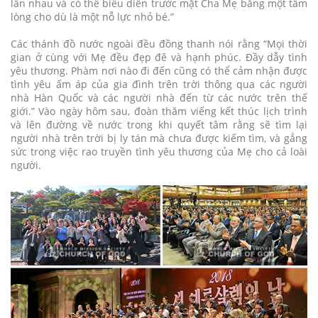
lẫn nhau và có thể biểu diễn trước mặt Cha Mẹ bằng một tấm
lòng cho dù là một nỗ lực nhỏ bé.”
Các thánh đồ nước ngoài đều đồng thanh nói rằng “Mọi thời
gian ở cùng với Mẹ đều đẹp đẽ và hạnh phúc. Đầy dẫy tình
yêu thương. Phàm nơi nào đi đến cũng có thể cảm nhận được
tình yêu ấm áp của gia đình trên trời thông qua các người
nhà Hàn Quốc và các người nhà đến từ các nước trên thế
giới.” Vào ngày hôm sau, đoàn thăm viếng kết thúc lịch trình
và lên đường về nước trong khi quyết tâm rằng sẽ tìm lại
người nhà trên trời bị ly tán mà chưa được kiếm tìm, và gắng
sức trong việc rao truyền tình yêu thương của Mẹ cho cả loài
người.