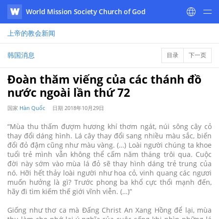
World Mission Society Church of God
WATV
上帝的教会
新闻
韩国消息
目录
下一页
Đoàn thăm viếng của các thánh đồ
nước ngoài lần thứ 72
国家
Hàn Quốc
日期
2018年10月29日
“Mùa thu thấm đượm hương khí thơm ngát, núi sông cây cỏ
thay đổi dáng hình. Lá cây thay đổi sang nhiều màu sắc, biến
đổi đỏ đậm cũng như màu vàng. (…) Loài người chúng ta khoe
tuổi trẻ mình vẫn không thể cấm năm tháng trôi qua. Cuộc
đời này sớm vào mùa lá đỏ sẽ thay hình dáng trẻ trung của
nó. Hỡi hết thảy loài người như hoa cỏ, vinh quang các ngươi
muốn hưởng là gì? Trước phong ba khổ cực thổi mạnh đến,
hãy đi tìm kiếm thế giới vĩnh viễn. (…)”
Giống như thơ ca mà Đấng Christ An Xang Hồng để lại, mùa