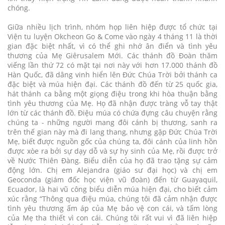
chóng.
Giữa nhiều lịch trình, nhóm họp liên hiệp được tổ chức tại
Viện tu luyện Okcheon Go & Come vào ngày 4 tháng 11 là thời
gian đặc biệt nhất, vì có thể ghi nhớ ân điển và tình yêu
thương của Mẹ Giêrusalem Mới. Các thánh đồ Đoàn thăm
viếng lần thứ 72 có mặt tại nơi này với hơn 17.000 thánh đồ
Hàn Quốc, đã dâng vinh hiển lên Đức Chúa Trời bởi thánh ca
đặc biệt và múa hiện đại. Các thánh đồ đến từ 25 quốc gia,
hát thánh ca bằng một giọng điệu trong khi hòa thuận bằng
tình yêu thương của Mẹ. Họ đã nhận được tràng vỗ tay thật
lớn từ các thánh đồ. Điệu múa có chứa đựng câu chuyện rằng
chúng ta - những người mang đôi cánh bị thương, sanh ra
trên thế gian này mà đi lang thang, nhưng gặp Đức Chúa Trời
Mẹ, biết được nguồn gốc của chúng ta, đôi cánh của linh hồn
được xòe ra bởi sự dạy dỗ và sự hy sinh của Mẹ, rồi được trở
về Nước Thiên Đàng. Biểu diễn của họ đã trao tặng sự cảm
động lớn. Chị em Alejandra (giáo sư đại học) và chị em
Geoconda (giám đốc học viện vũ đoàn) đến từ Guayaquil,
Ecuador, là hai vũ công biểu diễn múa hiện đại, cho biết cảm
xúc rằng “Thông qua điệu múa, chúng tôi đã cảm nhận được
tình yêu thương ấm áp của Mẹ bảo vệ con cái, và tấm lòng
của Mẹ tha thiết vì con cái. Chúng tôi rất vui vì đã liên hiệp