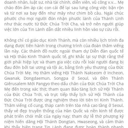
doanh nhân, luật sư, nhà tài chính, diễn viên, vũ công v.v... Mẹ
chào đón ấm áp các con cái để lại sau lưng công việc bận rộn
và từ nơi xa bay đến như mây như chim bồ câu. Ngài chúc
phước cho mọi người đón nhận phước lành của Thánh Linh
như thác nước từ Đức Chúa Trời Cha, và trở nên người giúp
việc lớn của Tin Lành dẫn dắt nhiều linh hồn vào sự cứu rỗi.
Không chỉ có giáo dục Kinh Thánh, mà còn nhiều lịch trình đa
dạng được tiến hành trong chương trình của đoàn thăm viếng
lần này. Các thánh đồ nước ngoài tham dự Diễn đàn quốc tế
và Hội thảo Kinh Thánh quốc tế, ghi khắc lại sự thật rằng thế
giới phải hiệp lực và tham gia việc cứu rỗi loài người đang bị
đau đớn bởi tai ương và tội ác, bằng tình yêu thương của Đức
Chúa Trời Mẹ. Họ thăm viếng Hội Thánh Nakseom ở Incheon,
Gwanak, Dongdaemun, Songpa ở Seoul, và Đền Thánh
Giêrusalem Mới Pangyo theo dấu chân của Đức Chúa Trời Cha
Mẹ đến trong xác thịt; tham quan Bảo tàng lịch sử Hội Thánh
của Đức Chúa Trời, và trực tiếp thấy lịch sử Hội Thánh của
Đức Chúa Trời được ứng nghiệm theo lời tiên tri Kinh Thánh.
Thăm viếng cố cung, tháp canh trên tòa nhà cao tầng ở Seoul,
thấy vẻ đẹp truyền thống của Hàn Quốc và nền kinh tế được
phát triển chói mắt của ngày nay; tham dự lễ thờ phượng kỷ
niệm hiến dâng Hội Thánh Dongtan, Hwaseong, và cảm thán
khi thấy hiện trạng Tin Lành đang được hoàn thành nhanh