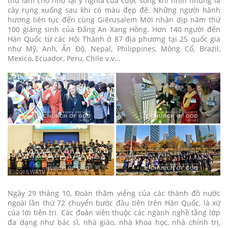
thu làm cho nhớ lại ý nghĩa của cuộc sống khi nhìn những lá
cây rụng xuống sau khi có màu đẹp đẽ. Những người hành
hương liên tục đến cùng Giêrusalem Mới nhân dịp năm thứ
100 giáng sinh của Đấng An Xang Hồng. Hơn 140 người đến
Hàn Quốc từ các Hội Thánh ở 87 địa phương tại 25 quốc gia
như Mỹ, Anh, Ấn Độ, Nepal, Philippines, Mông Cổ, Brazil,
Mexico, Ecuador, Peru, Chile v.v...
ⓒ 2018 WATV
Ngày 29 tháng 10, Đoàn thăm viếng của các thánh đồ nước
ngoài lần thứ 72 chuyển bước đầu tiên trên Hàn Quốc, là xứ
của lời tiên tri. Các đoàn viên thuộc các ngành nghề tầng lớp
đa dạng như bác sĩ, nhà giáo, nhà khoa học, nhà chính trị,