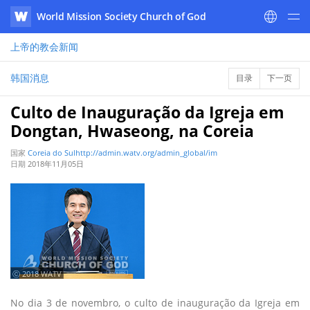
World Mission Society Church of God
WATV
上帝的教会
新闻
韩国消息
目录
下一页
Culto de Inauguração da Igreja em
Dongtan, Hwaseong, na Coreia
国家
Coreia do Sulhttp://admin.watv.org/admin_global/im
日期
2018年11月05日
ⓒ 2018 WATV
No dia 3 de novembro, o culto de inauguração da Igreja em