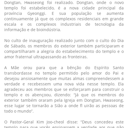
Dongtan, Hwaseong foi realizado. Dongtan, onde o novo
templo foi estabelecido, é a nova cidade principal da
província Gyeonggi. E sua população se aumenta
continuamente já que os complexos residenciais em grande
escala e os complexos industriais de tecnologia da
informação e de bioindústria.
No culto de inauguração realizado junto com o culto do Dia
de Sábado, os membros do exterior também participaram e
compartilharam a alegria do estabelecimento do templo e o
amor fraternal ultrapassando as fronteiras.
A Mãe orou para que a bênção do Espírito Santo
transbordasse no templo permitido pelo amor do Pai e
desejou ansiosamente que muitas almas compreendessem a
verdade e recebessem uma nova vida nesse templo. Ela
agradeceu aos membros que se esforçaram para construir o
templo e os abençoou, dizendo: “Já que os membros do
exterior também oraram pela Igreja em Dongtan, Hwaseong,
esse lugar se tornarão a Sião a onde fl uirão as pessoas de
todo o mundo”.
O Pastor-Geral Kim Joo-cheol disse: “Deus concedeu este
templo para que vocês ensinassem a verdade aos que não