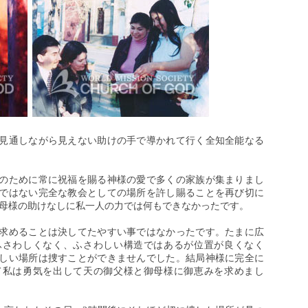
見通しながら見えない助けの手で導かれて行く全知全能なる
のために常に祝福を賜る神様の愛で多くの家族が集まりまし
ではない完全な教会としての場所を許し賜ることを再び切に
御母様の助けなしに私一人の力では何もできなかったです。
求めることは決してたやすい事ではなかったです。たまに広
ふさわしくなく、ふさわしい構造ではあるが位置が良くなく
しい場所は捜すことができませんでした。結局神様に完全に
て私は勇気を出して天の御父様と御母様に御恵みを求めまし