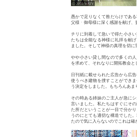
ⓒ 2005 WATV
愚かで足りなくて咎だらけである
父様ㆍ御母様に深く感謝を献げ、
チリに到着して急いで得た小さい
たちは全能なる神様に礼拝を献げ
ました。そして神様の真理を切に
やや小さい貸し間なので多くの人
を求めて、それなりに開拓教会と
日刊紙に載せられた広告から広告
使うべき建物を捜すことができま
う決定をしました。もちろんあま
その時ある姉妹のご主人が急にシ
言いました。私たちはすぐにその
た所だということが一目で分かり
うのにとても適切な構造でした。
たので気に入らないのでこれは確