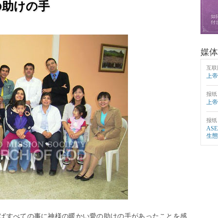
の助けの手
媒体
互联
上帝
报纸
上帝
报纸
AS
生態
ばすべての事に神様の暖かい愛の助けの手があったことを感