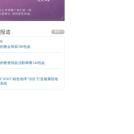
报道
网
的教会筹获180包血
的教會捐血活動籌獲144包血
EZ WAO“綠色地球”項目 打造健康陸地
系統