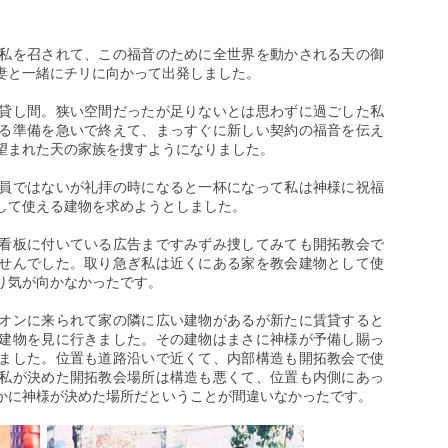
私を召されて、この福音のために全世界を動かされる天の御
妻と一緒にチリに向かって出発しました。
貸し間。狭い空間だったが足りないとは思わずに過ごした私
る準備を急いで終えて、まっすぐに新しい契約の福音を伝え
望まれた天の家族を捜すようになりました。
員ではないが礼拝の時になると一杯になって私は神様に祝福
して使える建物を求めようとしました。
看板に付いている広告まですみずみ捜してみても開拓教会で
せんでした。取り急ぎ私は近くにある家を教会建物として使
り気が向かなかったです。
オンに来られて家の隣に広い建物があるが新たに賃貸すると
建物を見に行きました。その建物はまさに神様が予備し賜っ
ました。位置も道路沿いで近くて、内部構造も開拓教会で使
私が決めた開拓教会場所は構造も悪くて、位置も内側にあっ
かに神様が決めた場所だということが間違いなかったです。