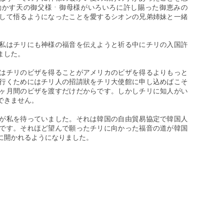
動かす天の御父様ㆍ御母様がいろいろに許し賜った御恵みの
して悟るようになったことを愛するシオンの兄弟姉妹と一緒
私はチリにも神様の福音を伝えようと祈る中にチリの入国許
ました。
はチリのビザを得ることがアメリカのビザを得るよりもっと
行くためにはチリ人の招請狀をチリ大使館に申し込めばこそ
ヶ月間のビザを渡すだけだからです。しかしチリに知人がい
できません。
が私を待っていました。それは韓国の自由貿易協定で韓国人
です。それほど望んで願ったチリに向かった福音の道が韓国
に開かれるようになりました。