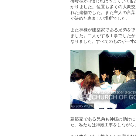
御母様がꡒ信じればうまくいくꡓ
かりました。位置も多くの大衆交
れた建物でした。また主人の言葉
が決めた恵ましい場所でした。
また神様が建築家である兄弟を導
ました。二人がする工事でしたが
なりました。すべてのものが一寸
ⓒ 2005 WATV
建築家である兄弟も神様の助けに
た。私たちは神殿工事をしながら