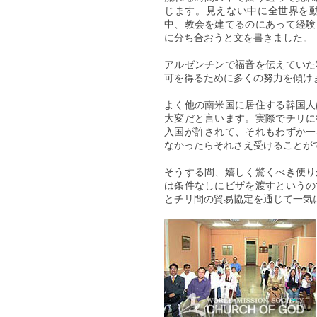
じます。見えない中に全世界を
中、教会を建てるのにあって経験
に分ち合おうと文を書きました。
アルゼンチンで福音を伝えていた
可を得るために多くの努力を傾け
よく他の南米国に居住する韓国人
大変だと言います。実際でチリに
入国が許されて、それもわずか一
なかったらそれさえ受けることが
そうする間、嬉しく驚くべき便り
は条件なしにビザを渡すというの
とチリ間の貿易協定を通じて一気