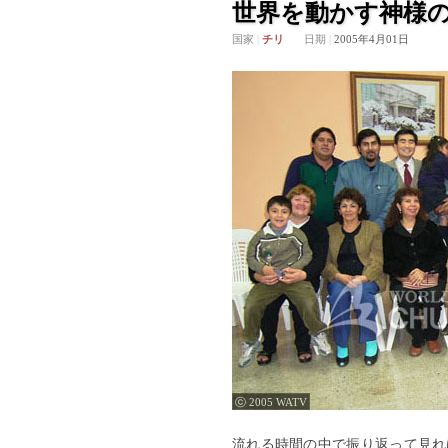
世界を動かす神様
国家
|
チリ
日期
|
2005年4月01日
ⓒ 2005 WATV
流れる時間の中で振り返って見れ