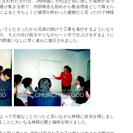
と言われたその日、2時間後にそれほど切に捜した場所が見つ
通が集まる所で、内部構造も初めから教会用途として構えら
によると今ちょうど修理が終わった建物だと言ったので神様
いてくださったから兄弟の助けで工事を進行するようになり
５、６人の分け前をやりながら一ヶ月で仕上げをするように
の間違いなしに早く速かに進行されました。
よって可能なことだったと言いながら神様に栄光を帰しまし
まことに大いなる神様の愛と犠牲を悟りました。