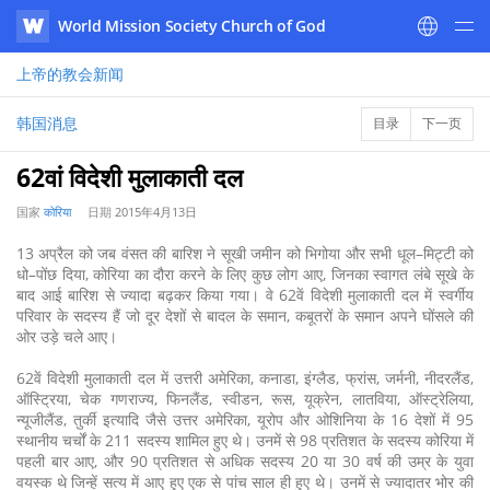
World Mission Society Church of God
WATV
上帝的教会
新闻
韩国消息
目录
下一页
62वां विदेशी मुलाकाती दल
国家
कोरिया
日期
2015年4月13日
13 अप्रैल को जब वंसत की बारिश ने सूखी जमीन को भिगोया और सभी धूल–मिट्टी को
धो–पोंछ दिया, कोरिया का दौरा करने के लिए कुछ लोग आए, जिनका स्वागत लंबे सूखे के
बाद आई बारिश से ज्यादा बढ़कर किया गया। वे 62वें विदेशी मुलाकाती दल में स्वर्गीय
परिवार के सदस्य हैं जो दूर देशों से बादल के समान, कबूतरों के समान अपने घोंसले की
ओर उड़े चले आए।
62वें विदेशी मुलाकाती दल में उत्तरी अमेरिका, कनाडा, इंग्लैड, फ्रांस, जर्मनी, नीदरलैंड,
ऑस्ट्रिया, चेक गणराज्य, फिनलैंड, स्वीडन, रूस, यूक्रेन, लातविया, ऑस्ट्रेलिया,
न्यूजीलैंड, तुर्की इत्यादि जैसे उत्तर अमेरिका, यूरोप और ओशिनिया के 16 देशों में 95
स्थानीय चर्चों के 211 सदस्य शामिल हुए थे। उनमें से 98 प्रतिशत के सदस्य कोरिया में
पहली बार आए, और 90 प्रतिशत से अधिक सदस्य 20 या 30 वर्ष की उम्र के युवा
वयस्क थे जिन्हें सत्य में आए हुए एक से पांच साल ही हुए थे। उनमें से ज्यादातर भोर की