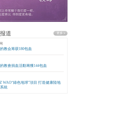
报道
网
的教会筹获180包血
的教會捐血活動籌獲144包血
EZ WAO“綠色地球”項目 打造健康陸地
系統