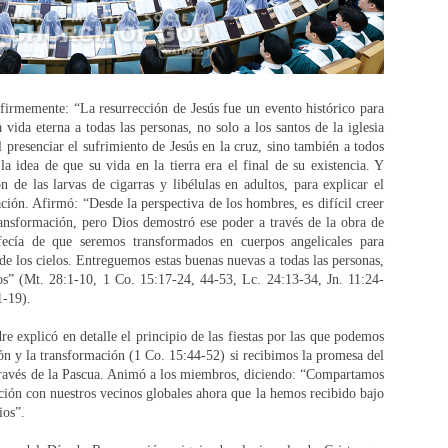
firmemente: “La resurrección de Jesús fue un evento histórico para
 vida eterna a todas las personas, no solo a los santos de la iglesia
 presenciar el sufrimiento de Jesús en la cruz, sino también a todos
la idea de que su vida en la tierra era el final de su existencia. Y
de las larvas de cigarras y libélulas en adultos, para explicar el
ción. Afirmó: “Desde la perspectiva de los hombres, es difícil creer
ransformación, pero Dios demostró ese poder a través de la obra de
fecía de que seremos transformados en cuerpos angelicales para
o de los cielos. Entreguemos estas buenas nuevas a todas las personas,
os” (Mt. 28:1-10, 1 Co. 15:17-24, 44-53, Lc. 24:13-34, Jn. 11:24-
1-19).
re explicó en detalle el principio de las fiestas por las que podemos
ción y la transformación (1 Co. 15:44-52) si recibimos la promesa del
 través de la Pascua. Animó a los miembros, diciendo: “Compartamos
ación con nuestros vecinos globales ahora que la hemos recibido bajo
ios”.