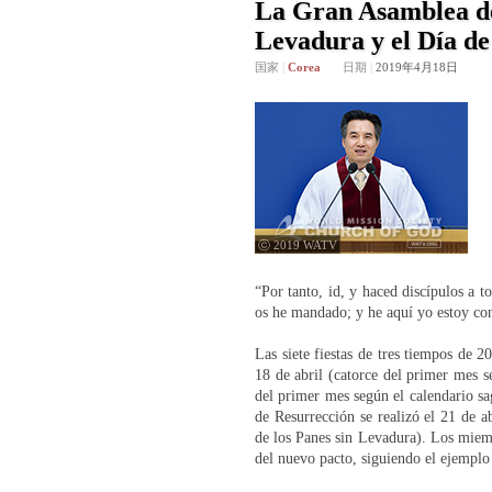
La Gran Asamblea de 
Levadura y el Día d
国家
|
Corea
日期
|
2019年4月18日
ⓒ 2019 WATV
“Por tanto, id, y haced discípulos a 
os he mandado; y he aquí yo estoy con
Las siete fiestas de tres tiempos de
18 de abril (catorce del primer mes se
del primer mes según el calendario sag
de Resurrección se realizó el 21 de a
de los Panes sin Levadura). Los miembr
del nuevo pacto, siguiendo el ejemplo