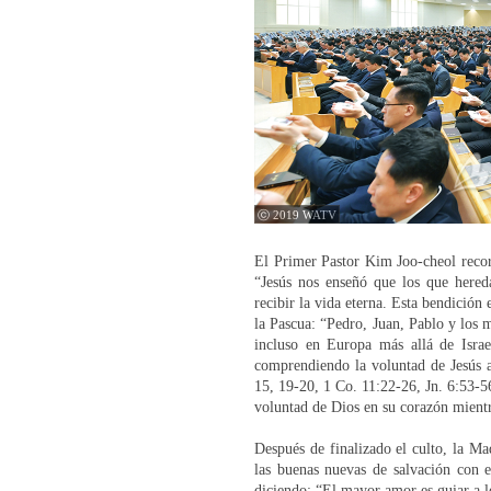
ⓒ 2019 WATV
El Primer Pastor Kim Joo-cheol record
“Jesús nos enseñó que los que hered
recibir la vida eterna. Esta bendición 
la Pascua: “Pedro, Juan, Pablo y los m
incluso en Europa más allá de Israe
comprendiendo la voluntad de Jesús al
15, 19-20, 1 Co. 11:22-26, Jn. 6:53-5
voluntad de Dios en su corazón mientr
Después de finalizado el culto, la M
las buenas nuevas de salvación con e
diciendo: “El mayor amor es guiar a lo