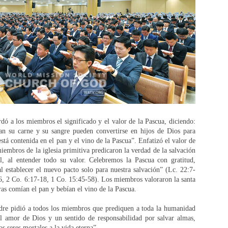
ó a los miembros el significado y el valor de la Pascua, diciendo:
an su carne y su sangre pueden convertirse en hijos de Dios para
está contenida en el pan y el vino de la Pascua”. Enfatizó el valor de
iembros de la iglesia primitiva predicaron la verdad de la salvación
l, al entender todo su valor. Celebremos la Pascua con gratitud,
 establecer el nuevo pacto solo para nuestra salvación” (Lc. 22:7-
6, 2 Co. 6:17-18, 1 Co. 15:45-58). Los miembros valoraron la santa
as comían el pan y bebían el vino de la Pascua.
adre pidió a todos los miembros que prediquen a toda la humanidad
l amor de Dios y un sentido de responsabilidad por salvar almas,
s seres mortales a la vida eterna”.