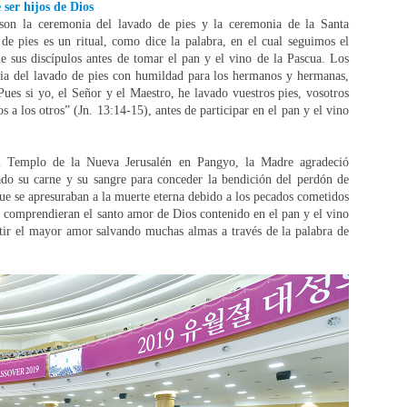
 ser hijos de Dios
 son la ceremonia del lavado de pies y la ceremonia de la Santa
 pies es un ritual, como dice la palabra, en el cual seguimos el
e sus discípulos antes de tomar el pan y el vino de la Pascua. Los
ia del lavado de pies con humildad para los hermanos y hermanas,
Pues si yo, el Señor y el Maestro, he lavado vuestros pies, vosotros
s a los otros” (Jn. 13:14-15), antes de participar en el pan y el vino
el Templo de la Nueva Jerusalén en Pangyo, la Madre agradeció
do su carne y su sangre para conceder la bendición del perdón de
que se apresuraban a la muerte eterna debido a los pecados cometidos
os comprendieran el santo amor de Dios contenido en el pan y el vino
tir el mayor amor salvando muchas almas a través de la palabra de