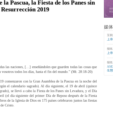
la Pascua, la Fiesta de los Panes sin
e Resurrección 2019
媒体
互联
上帝
报纸
上帝
报纸
AS
todas las naciones, […] enseñándoles que guarden todas las cosas que
生態
 vosotros todos los días, hasta el fin del mundo.” (Mt. 28:18-20)
 2019 comenzaron con la Gran Asamblea de la Pascua en la noche del
gún el calendario sagrado). Al día siguiente, el 19 de abril (quince
rado), se llevó a cabo la Fiesta de los Panes sin Levadura, y el Día
bril (el día siguiente del primer Día de Reposo después de la Fiesta
os de la Iglesia de Dios en 175 países celebraron juntos las fiestas
 de Cristo.