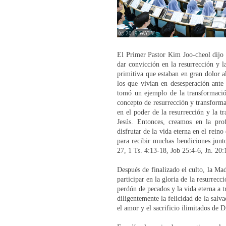
ⓒ 2019 WATV
El Primer Pastor Kim Joo-cheol dijo 
dar convicción en la resurrección y la
primitiva que estaban en gran dolor al
los que vivían en desesperación ante 
tomó un ejemplo de la transformación 
concepto de resurrección y transforma
en el poder de la resurrección y la t
Jesús. Entonces, creamos en la pro
disfrutar de la vida eterna en el rein
para recibir muchas bendiciones junt
27, 1 Ts. 4:13-18, Job 25:4-6, Jn. 20:
Después de finalizado el culto, la Mad
participar en la gloria de la resurrec
perdón de pecados y la vida eterna a
diligentemente la felicidad de la salv
el amor y el sacrificio ilimitados de D