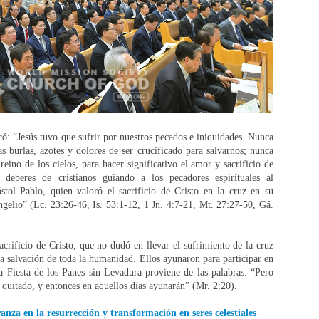
ó: “Jesús tuvo que sufrir por nuestros pecados e iniquidades. Nunca
s burlas, azotes y dolores de ser crucificado para salvarnos; nunca
eino de los cielos, para hacer significativo el amor y sacrificio de
deberes de cristianos guiando a los pecadores espirituales al
tol Pablo, quien valoró el sacrificio de Cristo en la cruz en su
ngelio” (Lc. 23:26-46, Is. 53:1-12, 1 Jn. 4:7-21, Mt. 27:27-50, Gá.
crificio de Cristo, que no dudó en llevar el sufrimiento de la cruz
la salvación de toda la humanidad. Ellos ayunaron para participar en
a Fiesta de los Panes sin Levadura proviene de las palabras: “Pero
 quitado, y entonces en aquellos días ayunarán” (Mr. 2:20).
nza en la resurrección y transformación en seres celestiales