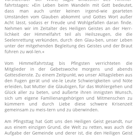
fahrtstages: »Ein Leben beim Wandeln mit Gott bedeutet,
dass man auch unter keinen irgend-wie gearteten
Umständen vom Glauben abkommt und Gottes Wort außer
Acht lässt, sodass er Freude und Wohlgefallen daran finde.
Nehmen wir im Zeitalter des Heiligen Geistes an der Herr-
lichkeit der Himmelfahrt teil als Heilszeugen, die die
Seelenrettung verkünden, durch den Glau-ben, unser Leben
unter der mitgehenden Begleitung des Geistes und der Braut
führen zu wol-len.«
Vom Himmelfahrtstag bis Pfingsten verrichteten die
Mitglieder in der Gebetswoche morgens und abends
Gottesdienste. Zu einem Zeitpunkt, wo unser Alltagsleben aus
den Fugen gerät und vie-le Leute Schwierigkeiten und Nöte
erleiden, bat Mutter die Gläubigen, für das Wohlergehen und
Glück aller zu beten, und äußerte ihren innigsten Wunsch,
sich um eigene Familienangehörigen und Mitmenschen zu
kümmern und durch Liebe diese schwere Krisenzeit
gemeinsam zu meis-tern und zu überwinden.
Am Pfingsttag hat Gott uns den Heiligen Geist gesandt, nur
aus einem einzigen Grund, die Welt zu retten, was auch die
Aufgabe der Gemeinde und derer ist, die den Heiligen Geist