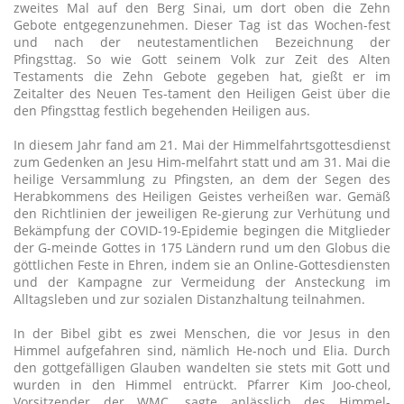
zweites Mal auf den Berg Sinai, um dort oben die Zehn
Gebote entgegenzunehmen. Dieser Tag ist das Wochen-fest
und nach der neutestamentlichen Bezeichnung der
Pfingsttag. So wie Gott seinem Volk zur Zeit des Alten
Testaments die Zehn Gebote gegeben hat, gießt er im
Zeitalter des Neuen Tes-tament den Heiligen Geist über die
den Pfingsttag festlich begehenden Heiligen aus.
In diesem Jahr fand am 21. Mai der Himmelfahrtsgottesdienst
zum Gedenken an Jesu Him-melfahrt statt und am 31. Mai die
heilige Versammlung zu Pfingsten, an dem der Segen des
Herabkommens des Heiligen Geistes verheißen war. Gemäß
den Richtlinien der jeweiligen Re-gierung zur Verhütung und
Bekämpfung der COVID-19-Epidemie begingen die Mitglieder
der G-meinde Gottes in 175 Ländern rund um den Globus die
göttlichen Feste in Ehren, indem sie an Online-Gottesdiensten
und der Kampagne zur Vermeidung der Ansteckung im
Alltagsleben und zur sozialen Distanzhaltung teilnahmen.
In der Bibel gibt es zwei Menschen, die vor Jesus in den
Himmel aufgefahren sind, nämlich He-noch und Elia. Durch
den gottgefälligen Glauben wandelten sie stets mit Gott und
wurden in den Himmel entrückt. Pfarrer Kim Joo-cheol,
Vorsitzender der WMC, sagte anlässlich des Himmel-