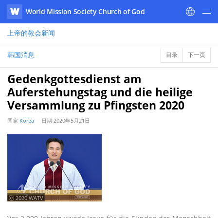
World Mission Society Church of God
WATV
上帝的教会
新闻
韩国消息
目录
下一页
Gedenkgottesdienst am
Auferstehungstag und die heilige
Versammlung zu Pfingsten 2020
国家
Korea
日期
2020年5月21日
ⓒ 2020 WATV