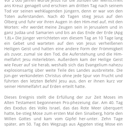
Vor 2 000 Jahren wurde Jesus für die Sünden der Menschheit
ans Kreuz genagelt und erschien am dritten Tag nach seinem
Tod vor seinen wehklagenden Jüngern, denn er war von den
Toten auferstanden. Nach 40 Tagen stieg Jesus auf den
Ölberg und fuhr vor ihren Augen in den Him-mel auf, mit den
Worten: »Ihr werdet meine Zeugen sein in Jerusalem und in
ganz Judäa und Samarien und bis an das Ende der Erde (Apg
1,8).« Die Jünger verrichteten von diesem Tag an 10 Tage lang
ein Gebet und warteten auf den von Jesus verheißenen
Heiligen Geist und hatten eine andere Form der Frömmigkeit
als zuvor, zumal sie den Tod, die Auferstehung und die Him-
melfahrt Jesu miterlebten. Außerdem kam der Heilige Geist
wie Feuer auf sie herab, weshalb sich das Evangelium nahezu
explosionsartig über weite Teile des Landes ausbreitete. Die
Jün-ger verkündeten Christus ohne jede Spur von Frucht und
führten den letzten Befehl Jesu aus, den er ihnen kurz vor
seiner Himmelfahrt auf Erden erteilt hatte.
Dieses Ereignis stellt die Erfüllung der zur Zeit Moses im
Alten Testament begonnenen Pro-phezeiung dar. Am 40. Tag
des Exodus des Volks Israel, das das Rote Meer überquert
hatte, be-stieg Mose zum ersten Mal den Sinaiberg, hörte den
Willen Gottes und kam vom Gipfel her-unter. Zehn Tage
später, am 50. Tag des Wegzugs aus Ägypten stieg Mose ein