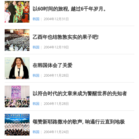
以60时间的旅程, 越过6千年岁月。
韩国
|
2004年12月31日
乙酉年也结敦敦实实的果子吧!
韩国
|
2004年12月19日
在韩国体会了关爱
韩国
|
2004年11月28日
以符合时代的文章来成为警醒世界的先知者
韩国
|
2004年11月28日
颂赞新耶路撒冷的歌声, 响遏行云直到地极
韩国
|
2004年11月24日