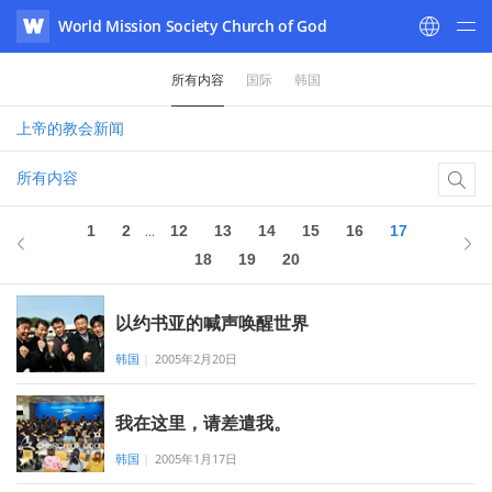
World Mission Society Church of God
WATV
所有内容
国际
韩国
上帝的教会
新闻
所有内容
17
中 20
1
2
12
13
14
15
16
17
...
18
19
20
以约书亚的喊声唤醒世界
韩国
|
2005年2月20日
我在这里，请差遣我。
韩国
|
2005年1月17日