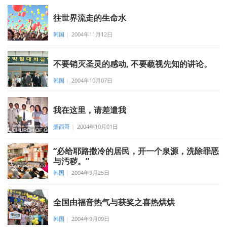
往世界流走的生命水
韩国
|
2004年11月12日
不要销灭圣灵的感动, 不要藐视先知的讲论。
韩国
|
2004年10月07日
我在这里，请差遣我
墨西哥
|
2004年10月01日
“必给耶路撒冷的居民，开一个泉源，洗除罪恶
与汚秽。”
韩国
|
2004年9月25日
全国由福音热气与获奖之喜热烘烘
韩国
|
2004年9月09日