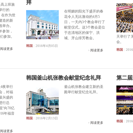
拜
提高上班族
举行的
在明媚的阳光下盛开的春
，在作为世
花令人无比激动的4月5
建造的新
日，一天内3个教会举行了
殿举办。
献堂仪式。这3个教会是位
年参加，
于忠清地区的保宁、洪
们参加。
天举行了
城、牙山排芳教会。
会。
韩国
|
2016年4月05日
阅读更多
韩国
|
201
阅读更多
韩国釜山机张教会献堂纪念礼拜
第二届
天4夜举行
釜山机张教会建立新的圣
总会，对福
殿举行献堂纪念礼拜。
最兴盛的
进行总
“向70亿
016年福音
韩国
|
2016年2月13日
韩国
|
201
阅读更多
阅读更多