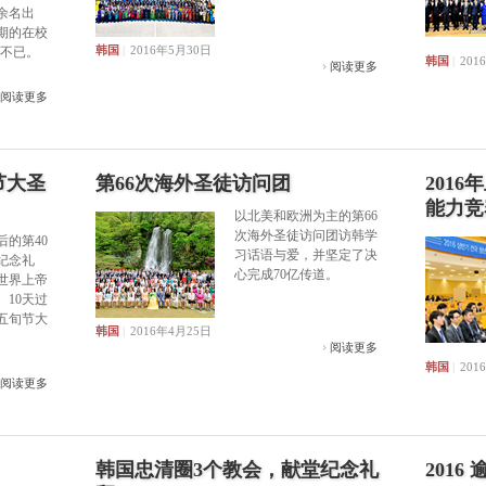
0余名出
期的在校
韩国
|
2016年5月30日
不已。
韩国
|
201
阅读更多
阅读更多
节大圣
第66次海外圣徒访问团
201
能力竞
以北美和欧洲为主的第66
次海外圣徒访问团访韩学
的第40
习话语与爱，并坚定了决
纪念礼
心完成70亿传道。
世界上帝
10天过
五旬节大
韩国
|
2016年4月25日
阅读更多
韩国
|
201
阅读更多
韩国忠清圈3个教会，献堂纪念礼
201