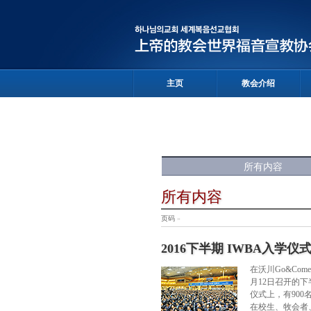
主页
教会介绍
所有内容
所有内容
页码
»
2016下半期 IWBA入学仪
在沃川Go&Com
月12日召开的下
仪式上，有900
在校生、牧会者