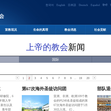
한국어
English
日本語
Deutsch
Español
हिन्दी
宣教现况
生命的真理
教会消息
社会贡献
上帝的教会
新闻
国际
1
2
3
4
5
6
7
8
9
...
19
20
式
第67次海外圣徒访问团
部队退
e研修院，6
亚洲、非洲、欧洲109个教
半期入学
会的约240名圣徒组成的第
名新生以及
67次海外圣徒访问团于5月
、青年部
30日入境。 们，