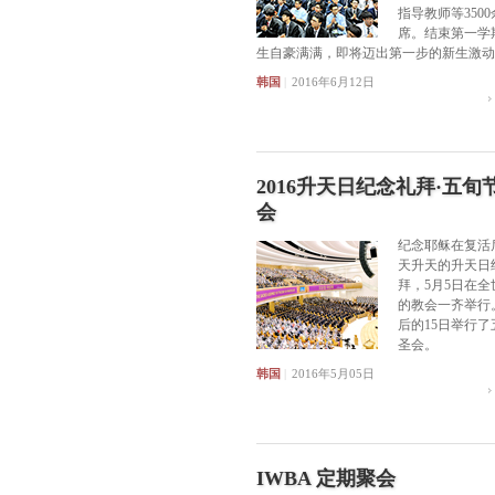
指导教师等350
席。结束第一学
生自豪满满，即将迈出第一步的新生激动
韩国
|
2016年6月12日
2016升天日纪念礼拜·五旬
会
纪念耶稣在复活后
天升天的升天日
拜，5月5日在全
的教会一齐举行。
后的15日举行了
圣会。
韩国
|
2016年5月05日
IWBA 定期聚会