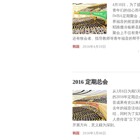
4月10日，为了
青年们的信心而
IWBA定期聚会
界福音的摇篮新
耶路撒冷板桥圣
聚会上不仅有青
还有牧会者、指导教师等青年福音的帮手
韩国
|
2016年4月10日
2016 定期总会
从3月6日为期5
的2016年定期
音成果有史以来
去年的福音活动
结，同时为了实现
人类传道”立下2
开展方向，意义颇为深刻。
韩国
|
2016年3月06日