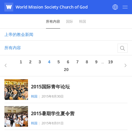
World Mission Society Church of God
WATV
所有内容
国际
韩国
上帝的教会
新闻
所有内容
4
中 20
1
2
3
4
5
6
7
8
9
19
...
20
2015国际青年论坛
韩国
|
2015年8月30日
2015暑期学生夏令营
韩国
|
2015年8月01日