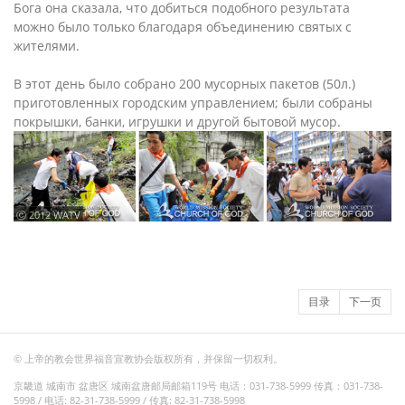
Бога она сказала, что добиться подобного результата
можно было только благодаря объединению святых с
жителями.
В этот день было собрано 200 мусорных пакетов (50л.)
приготовленных городским управлением; были собраны
покрышки, банки, игрушки и другой бытовой мусор.
ⓒ 2012 WATV
目录
下一页
© 上帝的教会世界福音宣教协会版权所有，并保留一切权利。
京畿道 城南市 盆唐区 城南盆唐邮局邮箱119号 电话：031-738-5999 传真：031-738-
5998 / 电话: 82-31-738-5999 / 传真: 82-31-738-5998