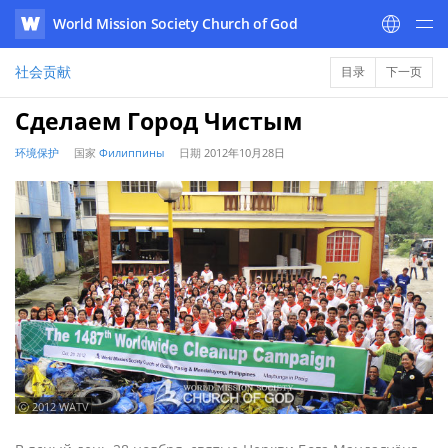
World Mission Society Church of God
WATV
社会贡献
目录
下一页
Сделаем Город Чистым
环境保护
国家
Филиппины
日期
2012年10月28日
ⓒ 2012 WATV