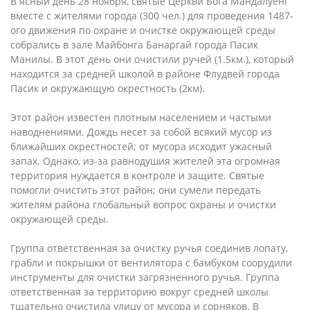
В ясный день 28 ноября, святые Церкви Бога Мандалуёнг
вместе с жителями города (300 чел.) для проведения 1487-
ого движения по охране и очистке окружающей среды
собрались в зале Майбонга Банаргай города Пасик
Манилы. В этот день они очистили ручей (1.5км.), который
находится за средней школой в районе Флудвей города
Пасик и окружающую окрестность (2км).
Этот район известен плотным населением и частыми
наводнениями. Дождь несет за собой всякий мусор из
ближайших окрестностей; от мусора исходит ужасный
запах. Однако, из-за равнодушия жителей эта огромная
территория нуждается в контроле и защите. Святые
помогли очистить этот район; они сумели передать
жителям района глобальный вопрос охраны и очистки
окружающей среды.
Группа ответственная за очистку ручья соединив лопату,
грабли и покрышки от вентилятора с бамбуком соорудили
инструменты для очистки загрязненного ручья. Группа
ответственная за территорию вокруг средней школы
тщательно очистила улицу от мусора и сорняков. В