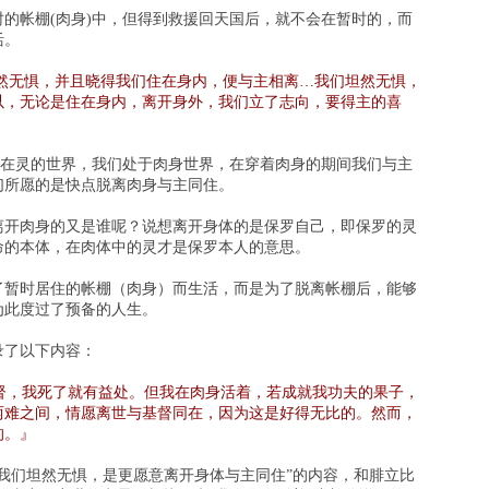
的帐棚(肉身)中，但得到救援回天国后，就不会在暂时的，而
活。
然无惧，并且晓得我们住在身内，便与主相离…我们坦然无惧，
以，无论是住在身内，离开身外，我们立了志向，要得主的喜
)在灵的世界，我们处于肉身世界，在穿着肉身的期间我们与主
们所愿的是快点脱离肉身与主同住。
离开肉身的又是谁呢？说想离开身体的是保罗自己，即保罗的灵
命的本体，在肉体中的灵才是保罗本人的意思。
了暂时居住的帐棚（肉身）而生活，而是为了脱离帐棚后，能够
为此度过了预备的人生。
录了以下内容：
督，我死了就有益处。但我在肉身活着，若成就我功夫的果子，
两难之间，情愿离世与基督同在，因为这是好得无比的。然而，
的。』
“我们坦然无惧，是更愿意离开身体与主同住”的内容，和腓立比