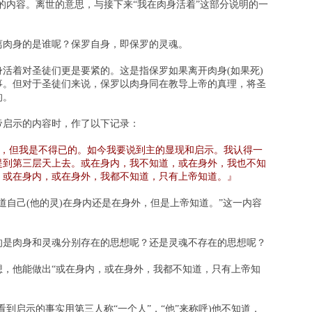
同的内容。离世的意思，与接下来“我在肉身活着”这部分说明的一
离肉身的是谁呢？保罗自身，即保罗的灵魂。
活着对圣徒们更是要紧的。这是指保罗如果离开肉身(如果死)
事。但对于圣徒们来说，保罗以肉身同在教导上帝的真理，将圣
的。
帝启示的内容时，作了以下记录：
，但我是不得已的。如今我要说到主的显现和启示。我认得一
提到第三层天上去。或在身内，我不知道，或在身外，我也不知
，或在身内，或在身外，我都不知道，只有上帝知道。』
道自己(他的灵)在身内还是在身外，但是上帝知道。”这一内容
的是肉身和灵魂分别存在的思想呢？还是灵魂不存在的思想呢？
想，他能做出“或在身内，或在身外，我都不知道，只有上帝知
看到启示的事实用第三人称“一个人”，“他”来称呼)他不知道，