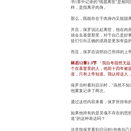
书1章中记录的“情愿离世”是相
样，是指离开肉身。
那么，既能存在于肉身内又能脱
并且，保罗说比起离世，他在肉身
就会去基督那里，对于自己是好
徒们引向正确的道路是更加有益
而且，保罗在说明自己所得的上
林后12章1-3节
『我自夸固然无益
个在基督里的人，他前十四年被
道，只有上帝知道。我认得这人
保罗当时看到启示时，“虽然不知
他重复记录了两次。
通过这些内容来看，保罗所持有
如果他持有的是灵魂不存在的思
道”的这种表达吗？
这是指保罗看到启示时(他将自己