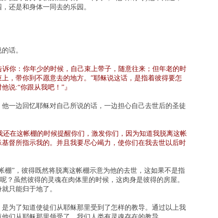
园，还是和身体一同去的乐园。
说的话。
告诉你：你年少的时候，自己束上带子，随意往来；但年老的时
束上，带你到不愿意去的地方。”耶稣说这话，是指着彼得要怎
他说:“你跟从我吧！”』
，他一边回忆耶稣对自己所说的话，一边担心自己去世后的圣徒
我还在这帐棚的时候提醒你们，激发你们，因为知道我脱离这帐
稣基督所指示我的。并且我要尽心竭力，使你们在我去世以后时
帐棚”，彼得既然将脱离这帐棚示意为他的去世，这如果不是指
么呢？虽然彼得的灵魂在肉体里的时候，这肉身是彼得的房屋。
身就只能归于地了。
，是为了知道使徒们从耶稣那里受到了怎样的教导。通过以上我
道他们从耶稣那里领受了，我们人类有灵魂存在的教导。