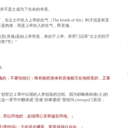
”，并不是土成为了生命的本质。
尘土中吹入上帝的生气（The breath of life）时才说是有灵
不是肉身，而是上帝吹入的生气，即灵魂。
灵(灵魂)是由上帝所造，来自于上帝。所罗门记录“尘土仍归于
章7节）”
确。
魂的，不要怕他们；惟有能把身体和灵魂都灭在地狱里的，正要
创世记２章中出现的人类创造的过程。因为耶稣将肉身(土)的
章节中翻译成“灵魂”的希腊语“普纽玛 (πνευμα)”(英语：
)，所以拜他的，必须用心灵和诚实拜他。』
灵(普纽玛)；主的灵在哪里，那里就得以自由。』