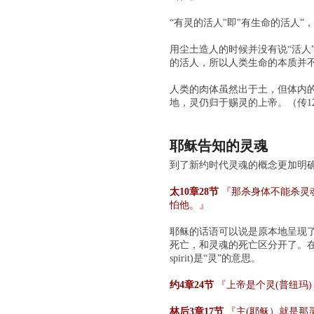
“有灵的活人"即"有生命的活人
用尘土造人的时候并没有说“活人”，当
的活人，所以人类生命的本质并
人类的肉体虽然出于土，但体内的
地，灵仍归于赐灵的上帝。（传12
耶稣告知的灵魂
到了新约时代灵魂的概念更加明
太10章28节
『那杀身体不能杀灵
怕他。』
耶稣的话语可以说是原本地呈现了
死亡，和灵魂的死亡区分开了。在这一
spirit)是“灵”的意思。
约4章24节
『上帝是个灵(普纽玛
林后3章17节
『主(耶稣）就是那