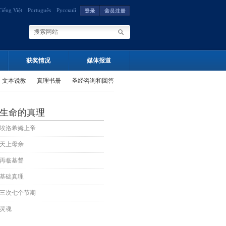
Tiếng Việt
Português
Русский
获奖情况
媒体报道
文本说教
真理书册
圣经咨询和回答
生命的真理
埃洛希姆上帝
天上母亲
再临基督
基础真理
三次七个节期
灵魂