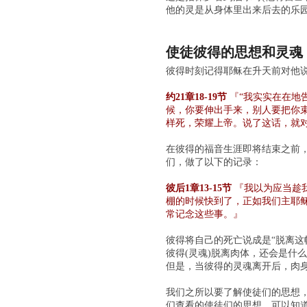
他的灵是从身体里出来后去的乐
使徒彼得的思想和灵魂
彼得时刻记得耶稣在升天前对他
约21章18-19节
『“我实实在在地
候，你要伸出手来，别人要把你
样死，荣耀上帝。说了这话，就对
在彼得的福音生涯即将结束之前
们，做了以下的记录：
彼后1章13-15节
『我以为应当趁
棚的时候快到了，正如我们主耶
常记念这些事。』
彼得将自己的死亡说成是“脱离这
彼得(灵魂)脱离肉体，还会是什
但是，当彼得的灵魂离开后，肉
我们之所以要了解使徒们的思想
们查看的使徒们的思想，可以知