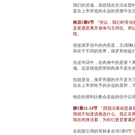
我们的灵魂，虽然现在生活在暂时
是在上帝所造的永远的房屋中生
林后5章6节
『所以，我们时常坦
是更愿意离开身体与主同住。所
悦。
使徒保罗信中的内容是，主(耶稣
存在于不同的世界，保罗和使徒
在这句话中，在肉身中的是谁？
魂。这是指他所穿的肉身不是生
也就是说，保罗所愿的并不是为
住在上帝所给予的永远的居所，
他在给腓利比教会圣徒的信中记
腓1章21-24节
『因我活着就是基
我就不知道该挑选什么。我正在
我在肉身活着，为你们更是要紧
在前面引用的哥林多后书5章8节