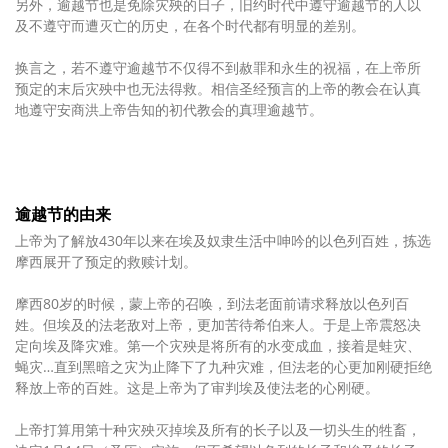
另外，逾越节也是免除灾殃的日子，旧约时代中遵守逾越节的人以
及不遵守而遭灭亡的历史，在各个时代都有明显的差别。
换言之，若不遵守逾越节不仅得不到赦罪和永生的祝福，在上帝所
预定的末后灾殃中也无法得救。相信圣经预言的上帝的教会在认真
地遵守安商洪上帝告知的初代教会的真理逾越节。
逾越节的由来
上帝为了解放430年以来在埃及奴隶生活中呻吟的以色列百姓，拣选
摩西展开了预定的救赎计划。
摩西80岁的时候，蒙上帝的召唤，到法老面前请求释放以色列百
姓。但埃及的法老敌对上帝，更加苦待希伯来人。于是上帝震怒决
定向埃及降灾难。第一个灾殃是将所有的水变成血，接着是蛙灾、
蝇灾…直到黑暗之灾为止降下了九种灾难，但法老的心更加刚硬拒绝
释放上帝的百姓。这是上帝为了审判埃及使法老的心刚硬。
上帝打算用第十种灾殃灭掉埃及所有的长子以及一切头生的牲畜，