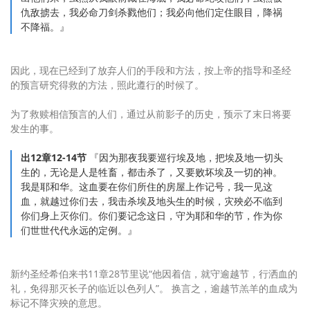
仇敌掳去，我必命刀剑杀戮他们；我必向他们定住眼目，降祸
不降福。』
因此，现在已经到了放弃人们的手段和方法，按上帝的指导和圣经
的预言研究得救的方法，照此遵行的时候了。
为了救赎相信预言的人们，通过从前影子的历史，预示了末日将要
发生的事。
出12章12-14节
『因为那夜我要巡行埃及地，把埃及地一切头
生的，无论是人是牲畜，都击杀了，又要败坏埃及一切的神。
我是耶和华。这血要在你们所住的房屋上作记号，我一见这
血，就越过你们去，我击杀埃及地头生的时候，灾殃必不临到
你们身上灭你们。你们要记念这日，守为耶和华的节，作为你
们世世代代永远的定例。』
新约圣经希伯来书11章28节里说“他因着信，就守逾越节，行洒血的
礼，免得那灭长子的临近以色列人”。 换言之，逾越节羔羊的血成为
标记不降灾殃的意思。