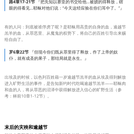
路4章17-21节
『把先知以赛亚的书交给他…被掳的得释放，瞎
眼的得看见…耶稣对他们说：“今天这经应验在你们耳中了。”』
有的人问：到底被谁俘虏了呢？是耶稣用高贵的自身的血，逾越节
羔羊的血，从罪恶里、从魔鬼的权势下，将自己的百姓引导出来赐
给自由了。
罗6章22节
『但现今你们既从罪里得了释放，作了上帝的奴
仆，就有成圣的果子，那结局就是永生。』
出埃及的时候，以色列百姓藉一岁逾越节羔羊的血从埃及得到解放
进入旷野生活的事件，是告知新约时代吃喝逾越节羔羊——耶稣肉
和血的人，将从罪恶的沼泽中获得解放进入信心的旷野生活（参
考：林前10章1-12节）。
末后的灾殃和逾越节