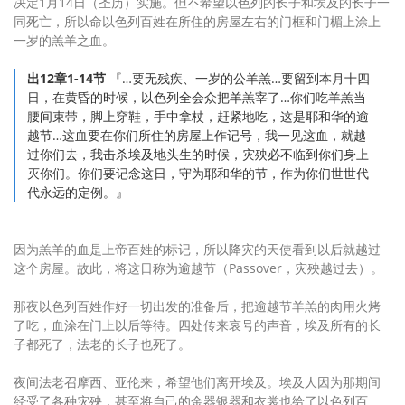
决定1月14日（圣历）实施。但不希望以色列的长子和埃及的长子一
同死亡，所以命以色列百姓在所住的房屋左右的门框和门楣上涂上
一岁的羔羊之血。
出12章1-14节
『…要无残疾、一岁的公羊羔…要留到本月十四
日，在黄昏的时候，以色列全会众把羊羔宰了…你们吃羊羔当
腰间束带，脚上穿鞋，手中拿杖，赶紧地吃，这是耶和华的逾
越节…这血要在你们所住的房屋上作记号，我一见这血，就越
过你们去，我击杀埃及地头生的时候，灾殃必不临到你们身上
灭你们。你们要记念这日，守为耶和华的节，作为你们世世代
代永远的定例。』
因为羔羊的血是上帝百姓的标记，所以降灾的天使看到以后就越过
这个房屋。故此，将这日称为逾越节（Passover，灾殃越过去）。
那夜以色列百姓作好一切出发的准备后，把逾越节羊羔的肉用火烤
了吃，血涂在门上以后等待。四处传来哀号的声音，埃及所有的长
子都死了，法老的长子也死了。
夜间法老召摩西、亚伦来，希望他们离开埃及。埃及人因为那期间
经受了各种灾殃，甚至将自己的金器银器和衣裳也给了以色列百