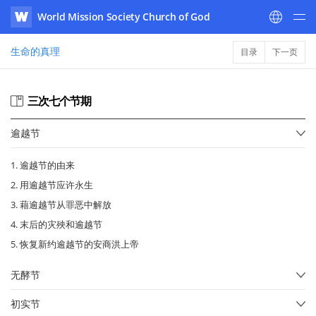
World Mission Society Church of God
WATV
生命的真理
目录
下一页
三次七个节期
逾越节
1. 逾越节的由来
2. 用逾越节应许永生
3. 藉逾越节从罪恶中解放
4. 末后的灾殃和逾越节
5. 恢复新约逾越节的安商洪上帝
无酵节
初实节