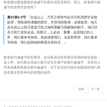
恢复撒但魔鬼废除的逾越节的那位就是安商洪。那么，恢复新约逾
越节的安商洪是谁呢？
赛25章6-9节
『在这山上，万军之耶和华必为万民用肥甘设摆
筵席，用陈酒和满髓的肥甘，并澄清的陈酒，设摆筵席。他又
必在这山上除灭遮盖万民之物和遮蔽万国蒙脸的帕子。他已经
吞灭死亡直到永远…到那日，人必说：看哪，这是我们的上
帝，我们素来等候他，他必拯救我们。这是耶和华，我们素来
等候他，我们必因他的救恩欢喜快乐。』
恢复新约逾越节的安商洪，是应验圣经所有预言登场的再临基督，
是上帝。初代教会圣徒们视为珍宝并遵守的新约逾越节，安商洪上
帝来临重新恢复的新约逾越节，对于末后的灾殃近在眼前的我们来
说是最珍贵和神圣的基督的福音。
目录
下一页
© 上帝的教会世界福音宣教协会版权所有，并保留一切权利。