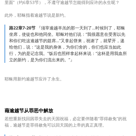
里面”（约6章53节），不遵守逾越节怎能得到应许的永生呢？
此外，耶稣指着逾越节说是新约。
路22章7-20节
『须宰逾越羊羔的那一天到了…时候到了，耶稣
坐席，使徒也和他同坐。耶稣对他们说：“我很愿意在受害以先
和你们吃这逾越节的筵席…”又拿起饼来，祝谢了，就擘开，递
给他们，说：“这是我的身体，为你们舍的，你们也应当如此
行，为的是记念我。”饭后也照样拿起杯来说：“这杯是用我血所
立的新约，是为你们流出来的。”』
耶稣用新约逾越节应许了永生。
藉逾越节从罪恶中解放
若想重新找回因罪失去的天国祝福，必定要伴随着“罪得赦免”的祝
福，逾越节是罪得赦免可以回天国的上帝的真正真理。