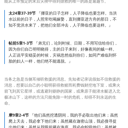
能从上帝预定的末后灾殃中得到拯救的唯一的路是逾越节。
太24章37-39节
『挪亚的日子怎样，人子降临也要怎样。当洪
水以前的日子，人照常吃喝嫁娶，直到挪亚进方舟的那日，不
知不觉洪水来了，把他们全部冲去，人子降临也要这样。』
帖前5章1-3节
『弟兄们，论到时候、日期，不用写信给你们，
因为你们自己明明晓得，主的日子来到，好像夜间的贼一样。
人正说平安稳妥的时候，灾祸忽然临到你们，如同产难临到怀
胎的妇人一样，他们绝不能逃脱。』
当务之急是当侧耳倾听救援的消息。先知者记录说假如不信救援的
消息，想要以自己的小聪明获得救赎而耗费钱财挖地下室，或乘火
箭飞到其它星球，或逃避到僻静的国家，或乘原子能潜水艇进入北
极冰山下，这样的方法只能免除一时的危机，却得不到永远的生
命。
摩9章2-4节
『他们虽然挖透阴间，我的手必取出他们来；虽然
爬上天去，我必拿下他们来；虽然藏在迦密山顶，我必搜寻捉
出他们来；虽然从我眼前藏在海底，我必命蛇咬他们；虽然被