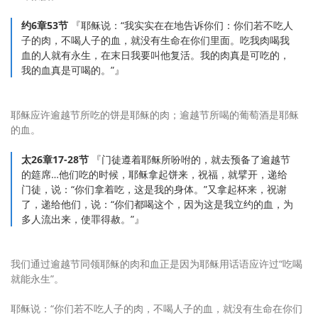
约6章53节
『耶稣说：“我实实在在地告诉你们：你们若不吃人
子的肉，不喝人子的血，就没有生命在你们里面。吃我肉喝我
血的人就有永生，在末日我要叫他复活。我的肉真是可吃的，
我的血真是可喝的。”』
耶稣应许逾越节所吃的饼是耶稣的肉；逾越节所喝的葡萄酒是耶稣
的血。
太26章17-28节
『门徒遵着耶稣所吩咐的，就去预备了逾越节
的筵席…他们吃的时候，耶稣拿起饼来，祝福，就擘开，递给
门徒，说：“你们拿着吃，这是我的身体。”又拿起杯来，祝谢
了，递给他们，说：“你们都喝这个，因为这是我立约的血，为
多人流出来，使罪得赦。”』
我们通过逾越节同领耶稣的肉和血正是因为耶稣用话语应许过“吃喝
就能永生”。
耶稣说：“你们若不吃人子的肉，不喝人子的血，就没有生命在你们