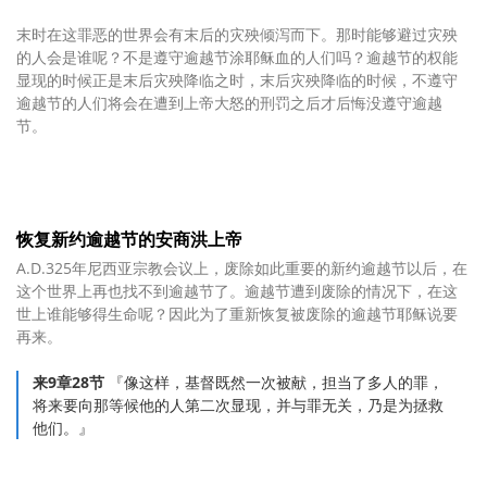
末时在这罪恶的世界会有末后的灾殃倾泻而下。那时能够避过灾殃
的人会是谁呢？不是遵守逾越节涂耶稣血的人们吗？逾越节的权能
显现的时候正是末后灾殃降临之时，末后灾殃降临的时候，不遵守
逾越节的人们将会在遭到上帝大怒的刑罚之后才后悔没遵守逾越
节。
恢复新约逾越节的安商洪上帝
A.D.325年尼西亚宗教会议上，废除如此重要的新约逾越节以后，在
这个世界上再也找不到逾越节了。逾越节遭到废除的情况下，在这
世上谁能够得生命呢？因此为了重新恢复被废除的逾越节耶稣说要
再来。
来9章28节
『像这样，基督既然一次被献，担当了多人的罪，
将来要向那等候他的人第二次显现，并与罪无关，乃是为拯救
他们。』