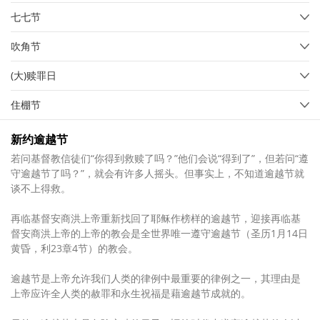
七七节
吹角节
(大)赎罪日
住棚节
新约逾越节
若问基督教信徒们“你得到救赎了吗？”他们会说“得到了”，但若问“遵
守逾越节了吗？”，就会有许多人摇头。但事实上，不知道逾越节就
谈不上得救。
再临基督安商洪上帝重新找回了耶稣作榜样的逾越节，迎接再临基
督安商洪上帝的上帝的教会是全世界唯一遵守逾越节（圣历1月14日
黄昏，利23章4节）的教会。
逾越节是上帝允许我们人类的律例中最重要的律例之一，其理由是
上帝应许全人类的赦罪和永生祝福是藉逾越节成就的。