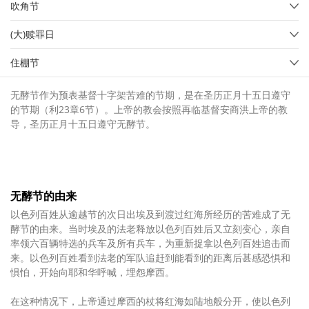
吹角节
(大)赎罪日
住棚节
无酵节作为预表基督十字架苦难的节期，是在圣历正月十五日遵守
的节期（利23章6节）。上帝的教会按照再临基督安商洪上帝的教
导，圣历正月十五日遵守无酵节。
无酵节的由来
以色列百姓从逾越节的次日出埃及到渡过红海所经历的苦难成了无
酵节的由来。当时埃及的法老释放以色列百姓后又立刻变心，亲自
率领六百辆特选的兵车及所有兵车，为重新捉拿以色列百姓追击而
来。以色列百姓看到法老的军队追赶到能看到的距离后甚感恐惧和
惧怕，开始向耶和华呼喊，埋怨摩西。
在这种情况下，上帝通过摩西的杖将红海如陆地般分开，使以色列