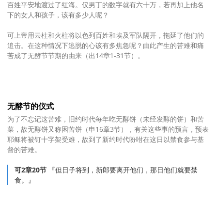
百姓平安地渡过了红海。仅男丁的数字就有六十万，若再加上他名
下的女人和孩子，该有多少人呢？
可上帝用云柱和火柱将以色列百姓和埃及军队隔开，拖延了他们的
追击。在这种情况下逃脱的心该有多焦急呢？由此产生的苦难和痛
苦成了无酵节节期的由来（出14章1-31节）。
无酵节的仪式
为了不忘记这苦难，旧约时代每年吃无酵饼（未经发酵的饼）和苦
菜，故无酵饼又称困苦饼（申16章3节），有关这些事的预言，预表
耶稣将被钉十字架受难，故到了新约时代吩咐在这日以禁食参与基
督的苦难。
可2章20节
『但日子将到，新郎要离开他们，那日他们就要禁
食。』