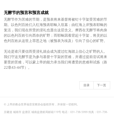
无酵节的预言和预言成就
无酵节作为苦难的节期，是预表将来基督将被钉十字架受苦难的节
期。以色列百姓们入红海预表耶稣入坟墓；由红海上岸预表耶稣的
复活，我们现在所受的浸礼也显出这层含义。摩西在无酵节将肉身
的以色列百姓引向西奈的旷野；而耶稣因着背起十字架，将灵的以
色列百姓从这世上罪恶之地（被预表为埃及）引向了信心的旷野。
无论是谁只要信而受浸礼就会成为渡过红海踏上信心之旷野的人。
我们守这无酵节是为参与基督十字架的苦难，并通过提前尝试将来
要受的苦难，可以蒙上帝的能力承当我们将遭受的患难和试炼（路
22章43-44节）。
目录
下一页
© 上帝的教会世界福音宣教协会版权所有，并保留一切权利。
京畿道 城南市 盆唐区 城南盆唐邮局邮箱119号 电话：031-738-5999 传真：031-738-