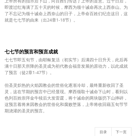
上帝所有的指示后下山，向百姓们传达了上帝的旨意。过十日后，
即渡过红海满了五十天的时候，摩西为领十诫命再次上西奈山。为
了不忘记为领十诫命上西奈山的日子，上帝命百姓们纪念这日，这
就是七七节的由来（出24章1-18节）。
七七节的预言和预言成就
七七节即五旬节，由耶稣复活（初实节）后满四十日升天，此后再
满十日那天所降的圣灵成为初代教会福音发展的原动力，以此成就
了预言（徒2章1-47节）。
但圣灵炽热的火焰因教会的世俗化逐渐冷却，最终重新收回了圣
灵，这在节期的预言中已经显现。摩西领取十诫命下山时，看到以
色列百姓崇拜金牛犊后大发雷霆，将十诫命的两块版扔下山摔碎，
这预言着将来因教会的世俗化和腐败堕落，上帝将收回藉五旬节节
期浇灌的圣灵的预言。
目录
下一页