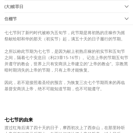
(大)赎罪日
住棚节
七七节到了新约时代被称为五旬节，此节期是将初熟的庄稼作为摇
祭献给耶和华的那天（初实节）起，满五十天的日子履行的节期。
之所以称此节期为七七节，是因为献上初熟庄稼的初实节和五旬节
之间，隔着七个安息日（利23章15-16节）。记念上帝的节期五旬节
并遵守的教会，世界上只有安商洪上帝建立的“上帝的教会”。宗教黑
暗时期消失的上帝的节期，只有上帝才能恢复。
因此，若不迎接照着圣经的预言，为恢复三次七个节期而来的再临
基督安商洪上帝，绝不可能知道节期，也不可能遵守。
七七节的由来
渡过红海后满了四十天的日子，摩西初次上了西奈山，在那里聆听