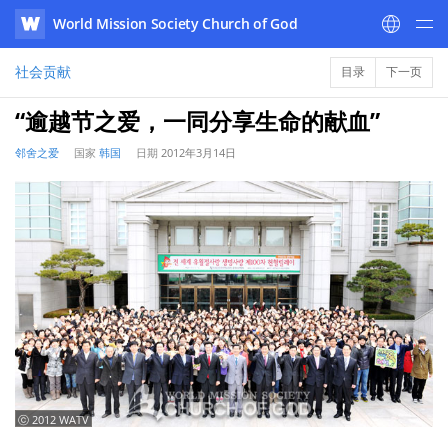
World Mission Society Church of God
WATV
社会贡献
目录
下一页
“逾越节之爱，一同分享生命的献血”
邻舍之爱
国家
韩国
日期
2012年3月14日
ⓒ 2012 WATV