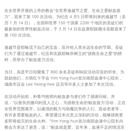
在全世界开展的上帝的教会“全世界逾越节之爱、生命之爱献血接
力”，迎来了第 100 次活动。为纪念 4 月5 日即将到来的逾越节（圣
历 1 月 14 日），全国和世界 150 个国家 2200 个地区的圣徒们积
极参加的世界性献血活动，于 3 月 14 日在盆唐耶路撒冷圣殿迎来了
第 100 次活动。
逾越节是耶稣流下自己的宝血，应许给人类永远生命的节期。圣徒
们为了通过逾越节，纪念和实践耶稣所树立的“拯救生命之爱”的榜
样，而举办了献血接力活动。
当日，虽是平日却聚集了 800 余名圣徒和响应活动宗旨的邻舍。为
鼓励他们，大韩红十字会 Yim Yong-hun首尔南部血液中心院长，
城南市议会 Lee Yeong-hee 议员等许多人士参加了本次活动。
在活动开始前，朴鲁均牧师向献血参与者们作了感谢问候。并
说：“以善良的撒玛利亚人之心，为拯救生命的‘献血接力’活动，正在
全世界范围展开。以顽强的毅力与病魔抗争的人们、急诊患者等，
有许多需要输血的人。希望通过本次意义深刻的活动，能够拯救更
多即将熄灭的生命火种。”Yim Yong-hun首尔南部血液中心院长向
教会方表达了谢意，说：“献血就是爱。近年来，血液不足的情况非