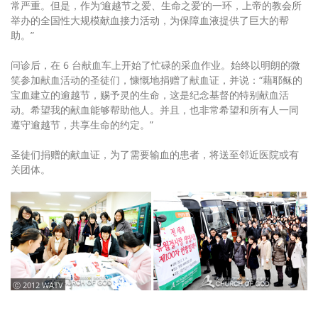
常严重。但是，作为‘逾越节之爱、生命之爱’的一环，上帝的教会所
举办的全国性大规模献血接力活动，为保障血液提供了巨大的帮
助。”
问诊后，在 6 台献血车上开始了忙碌的采血作业。始终以明朗的微
笑参加献血活动的圣徒们，慷慨地捐赠了献血证，并说：“藉耶稣的
宝血建立的逾越节，赐予灵的生命，这是纪念基督的特别献血活
动。希望我的献血能够帮助他人。并且，也非常希望和所有人一同
遵守逾越节，共享生命的约定。”
圣徒们捐赠的献血证，为了需要输血的患者，将送至邻近医院或有
关团体。
ⓒ 2012 WATV