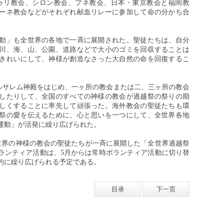
ゥリ教会、シロン教会、プネ教会、日本・東京教会と福岡教
ーネ教会などがそれぞれ献血リレーに参加して命の分かち合
動」も全世界の各地で一斉に展開された。聖徒たちは、自分
川、海、山、公園、道路などで大小のゴミを回収することは
きれいにして、神様が創造なさった大自然の命を回復するこ
エルサレム神殿をはじめ、一ヶ所の教会または二、三ヶ所の教会
したりして、全国のすべての神様の教会が過越祭の祭りの期
しくすることに率先して頑張った。海外教会の聖徒たちも環
祭の愛を伝えるために、心と思いを一つにして、全世界各地
運動」が活発に繰り広げられた。
全世界の神様の教会の聖徒たちが一斉に展開した「全世界過越祭
ランティア活動は、5月からは常時ボランティア活動に切り替
的に繰り広げられる予定である。
目录
下一页