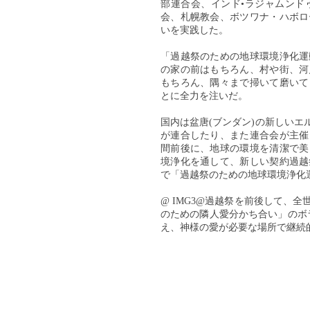
部連合会、インド•ラジャムンド
会、札幌教会、ボツワナ・ハボロ
いを実践した。
「過越祭のための地球環境浄化運
の家の前はもちろん、村や街、河
もちろん、隅々まで掃いて磨いて
とに全力を注いだ。
国内は盆唐(ブンダン)の新しい
が連合したり、また連合会が主催
間前後に、地球の環境を清潔で美
境浄化を通して、新しい契約過越
で「過越祭のための地球環境浄化
@ IMG3@過越祭を前後して、
のための隣人愛分かち合い」のボ
え、神様の愛が必要な場所で継続