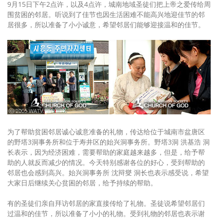
9月15日下午2点许，以及4点许，城南地域圣徒们把上帝之爱传给周
围贫困的邻居。听说到了佳节也因生活困难不能高兴地迎佳节的邻
居很多，所以准备了小小诚意，希望邻居们能够迎接温和的佳节。
ⓒ 2005 WATV
为了帮助贫困邻居诚心诚意准备的礼物，传达给位于城南市盆唐区
的野塔3洞事务所和位于寿井区的始兴洞事务所。野塔3洞 洪基浩 洞
长表示，因为经济困难，需要帮助的家庭越来越多，但是，给予帮
助的人就反而减少的情况。今天特别感谢各位的好心，受到帮助的
邻居也会感到高兴。始兴洞事务所 沈辩燮 洞长也表示感受说，希望
大家日后继续关心贫困的邻居，给予持续的帮助。
有的圣徒们亲自拜访邻居的家直接传给了礼物。圣徒说希望邻居们
过温和的佳节，所以准备了小小的礼物。受到礼物的邻居也表示谢