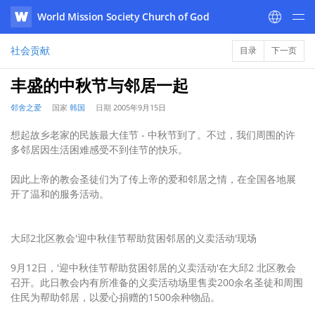
World Mission Society Church of God
WATV
社会贡献
目录
下一页
丰盛的中秋节与邻居一起
邻舍之爱
国家
韩国
日期
2005年9月15日
想起故乡老家的民族最大佳节 - 中秋节到了。不过，我们周围的许
多邻居因生活困难感受不到佳节的快乐。
因此上帝的教会圣徒们为了传上帝的爱和邻居之情，在全国各地展
开了温和的服务活动。
大邱2北区教会'迎中秋佳节帮助贫困邻居的义卖活动'现场
9月12日，'迎中秋佳节帮助贫困邻居的义卖活动'在大邱2 北区教会
召开。此日教会内有所准备的义卖活动场里售卖200余名圣徒和周围
住民为帮助邻居，以爱心捐赠的1500余种物品。