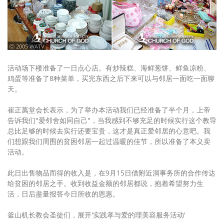
ⓒ 2005 WATV
活动场下楼准备了一日点心店。有炒辣糕、海鲜葱饼、鲜鱼凉粉、
鸡蛋等准备了8种菜单，买完东西之后下来可以与邻居一面吃一面聊
天。
崔正萬堂会长表示，为了举办本活动我们已经准备了半个月，上帝
告诉我们"爱邻舍如同自己"，当我感到不够充足的时候实行这个教导
总比足够的时候去实行还要宝贵，这才是真正爱邻居的心意吧。我
们想跟我们周围的贫困邻居一起过温暖的佳节，所以准备了本义卖
活动。
此日出售物品而得的收入是，在9月15日借附近洞事务所的合作传达
给贫困的邻居之手。收到收益金额的邻居都说，抱着希望努力生
活，日后盡量报答今日所收的恩惠。
釜山机长教会圣徒们，展开'实践孝与爱的理美容服务活动'