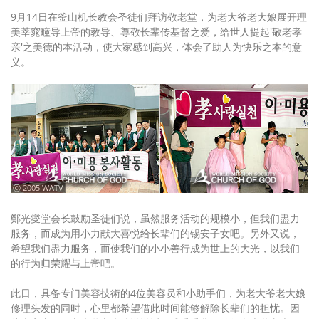
9月14日在釜山机长教会圣徒们拜访敬老堂，为老大爷老大娘展开理
美莘窕疃导上帝的教导、尊敬长辈传基督之爱，给世人提起'敬老孝
亲'之美德的本活动，使大家感到高兴，体会了助人为快乐之本的意
义。
ⓒ 2005 WATV
鄭光燮堂会长鼓励圣徒们说，虽然服务活动的规模小，但我们盡力
服务，而成为用小力献大喜悦给长辈们的锡安子女吧。另外又说，
希望我们盡力服务，而使我们的小小善行成为世上的大光，以我们
的行为归荣耀与上帝吧。
此日，具备专门美容技術的4位美容员和小助手们，为老大爷老大娘
修理头发的同时，心里都希望借此时间能够解除长辈们的担忧。因