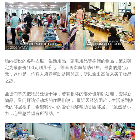
ⓒ 2005 WATV
场内摆设的各种衣服、生活用品、家电用品等捐赠的物品，策划确
定为最低价100元到几千元，等着售卖而帮助邻居。最贵的是1万
元，这也是一位客人愿意帮助贫困邻居，所以拿出高价来买了物品
之故。
圣徒们事先把物品处理干净，若有损坏的部分也加以处理，变得新
物品。登门拜访活动场的住民们说："最近因经济困难，生活感到疲
惫的邻居很多，希望我小小的爱心能够帮助贫困邻居。""虽然是小
力，心里总希望有所帮助。"