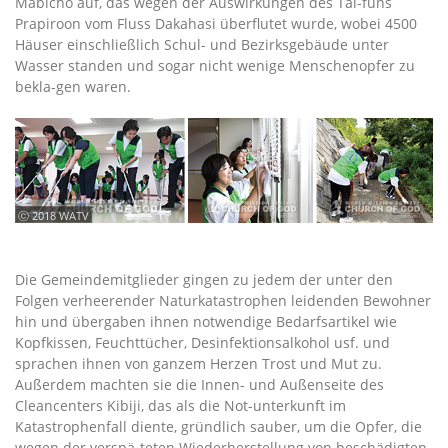
Mabicho auf, das wegen der Auswirkungen des Tai-funs
Prapiroon vom Fluss Dakahasi überflutet wurde, wobei 4500
Häuser einschließlich Schul- und Bezirksgebäude unter
Wasser standen und sogar nicht wenige Menschenopfer zu
bekla-gen waren.
ⓒ 2018 WATV
Die Gemeindemitglieder gingen zu jedem der unter den
Folgen verheerender Naturkatastrophen leidenden Bewohner
hin und übergaben ihnen notwendige Bedarfsartikel wie
Kopfkissen, Feuchttücher, Desinfektionsalkohol usf. und
sprachen ihnen von ganzem Herzen Trost und Mut zu.
Außerdem machten sie die Innen- und Außenseite des
Cleancenters Kibiji, das als die Not-unterkunft im
Katastrophenfall diente, gründlich sauber, um die Opfer, die
wegen der verspä-teten Wiederherstellung von beschädigten