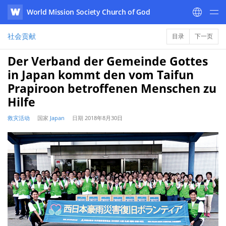
World Mission Society Church of God
WATV
社会贡献
目录
下一页
Der Verband der Gemeinde Gottes
in Japan kommt den vom Taifun
Prapiroon betroffenen Menschen zu
Hilfe
救灾活动
国家
Japan
日期
2018年8月30日