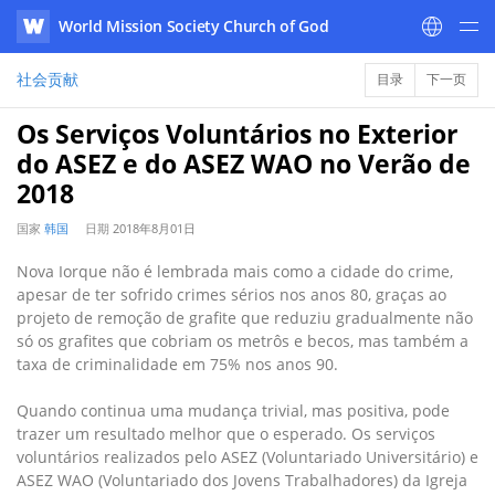
World Mission Society Church of God
WATV
社会贡献
目录
下一页
Os Serviços Voluntários no Exterior
do ASEZ e do ASEZ WAO no Verão de
2018
国家
韩国
日期
2018年8月01日
Nova Iorque não é lembrada mais como a cidade do crime,
apesar de ter sofrido crimes sérios nos anos 80, graças ao
projeto de remoção de grafite que reduziu gradualmente não
só os grafites que cobriam os metrôs e becos, mas também a
taxa de criminalidade em 75% nos anos 90.
Quando continua uma mudança trivial, mas positiva, pode
trazer um resultado melhor que o esperado. Os serviços
voluntários realizados pelo ASEZ (Voluntariado Universitário) e
ASEZ WAO (Voluntariado dos Jovens Trabalhadores) da Igreja