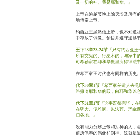
及一切的神。我是耶和华。』
上帝在逾越节晚上除灭埃及所有
地侍奉上帝。
约西亚王虽然信上帝，也不知道祖
中存放了偶像。领悟并遵守逾越
王下23章23-24节
『只有约西亚王
所有交鬼的、行巫术的，与家中
司希勒家在耶和华殿里所得律法
在希西家王时代也有同样的历史
代下30章1节
『希西家差遣人去见
路撒冷耶和华的殿，向耶和华以
代下31章1节
『这事既都完毕，在
在犹大、便雅悯、以法莲、玛拿
归各地。』
没有能力分辨上帝和别神的人，
前所供奉的偶像和别神。这就是