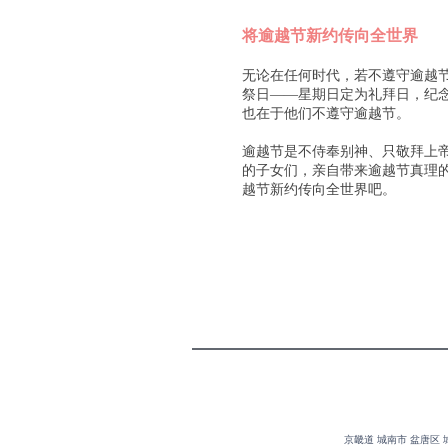
将逾越节新约传向全世界
无论在任何时代，若不遵守逾越
祭日——星期日定为礼拜日，纪
也在于他们不遵守逾越节。
逾越节是不侍奉别神、只敬拜上
的子女们，亲自带来逾越节真理
越节新约传向全世界吧。
京畿道 城南市 盆唐区 城南盆唐邮