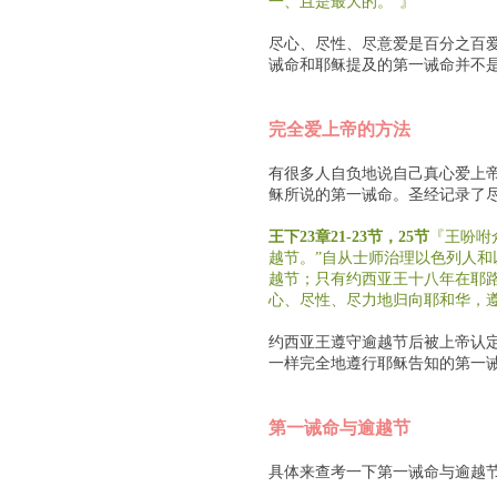
一、且是最大的。”』
尽心、尽性、尽意爱是百分之百
诫命和耶稣提及的第一诫命并不
完全爱上帝的方法
有很多人自负地说自己真心爱上
稣所说的第一诫命。圣经记录了
王下23章21-23节，25节
『王吩咐
越节。”自从士师治理以色列人
越节；只有约西亚王十八年在耶
心、尽性、尽力地归向耶和华，
约西亚王遵守逾越节后被上帝认
一样完全地遵行耶稣告知的第一
第一诫命与逾越节
具体来查考一下第一诫命与逾越