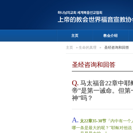
主页
教会介绍
主页
»
生命的真理
»
圣经咨询和回答
圣经咨询和回答
Q.
马太福音22章中耶
帝”是第一诫命。但第
神”吗？
A.
太22章35-38节
『内中有一个
哪一条是最大的呢？”耶稣对他说