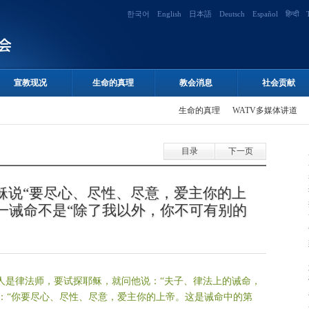
한국어
English
日本語
Deutsch
Español
हिन्दी
宣教现况
生命的真理
教会消息
社会贡献
生命的真理
WATV多媒体讲道
目录
下一页
稣说“要尽心、尽性、尽意，爱主你的上
一诫命不是“除了我以外，你不可有别的
人是律法师，要试探耶稣，就问他说：“夫子、律法上的诫命，
：“你要尽心、尽性、尽意，爱主你的上帝。这是诫命中的第