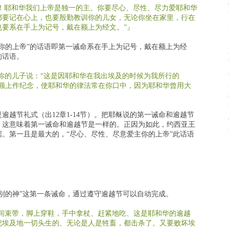
！耶和华我们上帝是独一的主。你要尽心、尽性、尽力爱耶和华
都要记在心上，也要殷勤教训你的儿女，无论你坐在家里，行在
也要系在手上为记号，戴在额上为经文。”』
你的上帝”的话语即第一诫命系在手上为记号，戴在额上为经
的话语。
你的儿子说：“这是因耶和华在我出埃及的时候为我所行的
你额上作纪念，使耶和华的律法常在你口中，因为耶和华曾用大
逾越节礼式（出12章1-14节）。把耶稣说的第一诫命和逾越节
。这意味着第一诫命和逾越节是一样的。正因为如此，约西亚王
。第一且是最大的，“尽心、尽性、尽意爱主你的上帝”此话语
别的神”这第一条诫命，通过遵守逾越节可以自动完成。
间束带，脚上穿鞋，手中拿杖、赶紧地吃、这是耶和华的逾越
把埃及地一切头生的、无论是人是牲畜，都击杀了。又要败坏埃