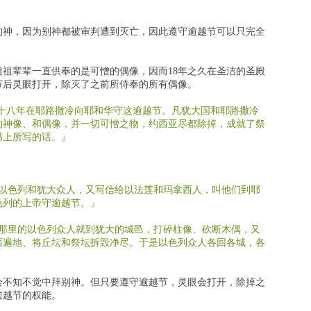
的神，因为别神都被审判遭到灭亡，因此遵守逾越节可以只完全
祖辈辈一直供奉的是可憎的偶像，因而18年之久在圣洁的圣殿
节后灵眼打开，除灭了之前所侍奉的所有偶像。
十八年在耶路撒冷向耶和华守这逾越节。凡犹大国和耶路撒冷
的神像、和偶像，并一切可憎之物，约西亚尽都除掉，成就了祭
书上所写的话。』
。
以色列和犹大众人，又写信给以法莲和玛拿西人，叫他们到耶
色列的上帝守逾越节。』
那里的以色列众人就到犹大的城邑，打碎柱像、砍断木偶，又
西遍地、将丘坛和祭坛拆毁净尽。于是以色列众人各回各城，各
会不知不觉中拜别神。但只要遵守逾越节，灵眼会打开，除掉之
逾越节的权能。