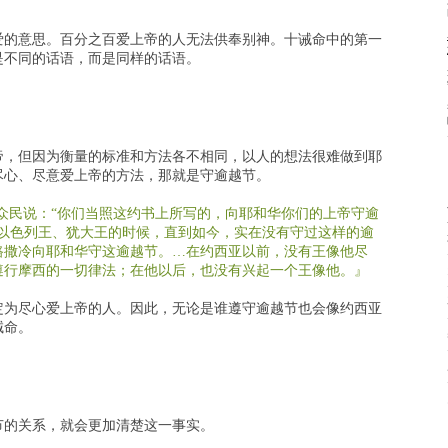
爱的意思。百分之百爱上帝的人无法供奉别神。十诫命中的第一
是不同的话语，而是同样的话语。
帝，但因为衡量的标准和方法各不相同，以人的想法很难做到耶
尽心、尽意爱上帝的方法，那就是守逾越节。
众民说：“你们当照这约书上所写的，向耶和华你们的上帝守逾
和以色列王、犹大王的时候，直到如今，实在没有守过这样的逾
路撒冷向耶和华守这逾越节。…在约西亚以前，没有王像他尽
遵行摩西的一切律法；在他以后，也没有兴起一个王像他。』
定为尽心爱上帝的人。因此，无论是谁遵守逾越节也会像约西亚
诫命。
节的关系，就会更加清楚这一事实。