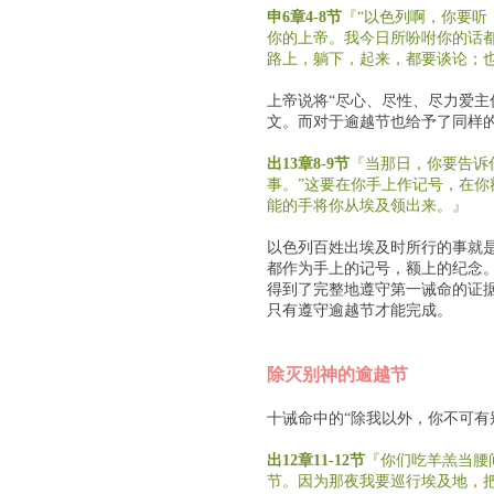
申6章4-8节
『“以色列啊，你要听
你的上帝。我今日所吩咐你的话
路上，躺下，起来，都要谈论；
上帝说将“尽心、尽性、尽力爱主
文。而对于逾越节也给予了同样
出13章8-9节
『当那日，你要告诉
事。”这要在你手上作记号，在
能的手将你从埃及领出来。』
以色列百姓出埃及时所行的事就是
都作为手上的记号，额上的纪念
得到了完整地遵守第一诫命的证据
只有遵守逾越节才能完成。
除灭别神的逾越节
十诫命中的“除我以外，你不可有
出12章11-12节
『你们吃羊羔当腰
节。因为那夜我要巡行埃及地，