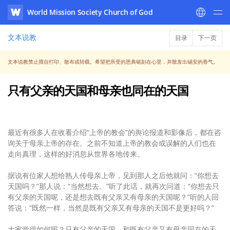
World Mission Society Church of God
WATV
文本说教
目录
下一页
文本说教禁止擅自打印、散布或转载。希望把所受的恩典铭刻在心里，并散发出锡安的香气。
只有父亲的天国和母亲也同在的天国
最近有很多人在收看介绍“上帝的教会”的舆论报道和影像后，都在咨
询关于母亲上帝的存在。之前不知道上帝的教会或误解的人们也在
走向真理，这样的好消息从世界各地传来。
据说有位家人想给熟人传母亲上帝，见到那人之后他就问：“你想去
天国吗？”那人说：“当然想去。”听了此话，就再次问道：“你想去只
有父亲的天国呢，还是想去既有父亲又有母亲的天国呢？”听的人回
答说：“既然一样，当然是既有父亲又有母亲的天国不是更好吗？”
大家觉得如何呢？只有父亲的天国，和既有父亲又有母亲同在的天