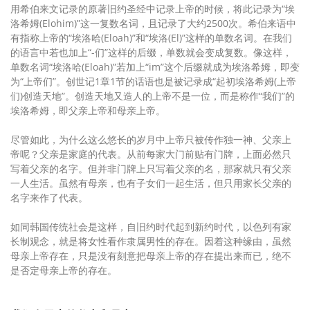
用希伯来文记录的原著旧约圣经中记录上帝的时候，将此记录为“埃
洛希姆(Elohim)”这一复数名词，且记录了大约2500次。希伯来语中
有指称上帝的“埃洛哈(Eloah)”和“埃洛(El)”这样的单数名词。在我们
的语言中若也加上“-们”这样的后缀，单数就会变成复数。像这样，
单数名词“埃洛哈(Eloah)”若加上“im”这个后缀就成为埃洛希姆，即变
为“上帝们”。创世记1章1节的话语也是被记录成“起初埃洛希姆(上帝
们)创造天地”。创造天地又造人的上帝不是一位，而是称作“我们”的
埃洛希姆，即父亲上帝和母亲上帝。
尽管如此，为什么这么悠长的岁月中上帝只被传作独一神、父亲上
帝呢？父亲是家庭的代表。从前每家大门前贴有门牌，上面必然只
写着父亲的名字。但并非门牌上只写着父亲的名，那家就只有父亲
一人生活。虽然有母亲，也有子女们一起生活，但只用家长父亲的
名字来作了代表。
如同韩国传统社会是这样，自旧约时代起到新约时代，以色列有家
长制观念，就是将女性看作隶属男性的存在。因着这种缘由，虽然
母亲上帝存在，只是没有刻意把母亲上帝的存在提出来而已，绝不
是否定母亲上帝的存在。