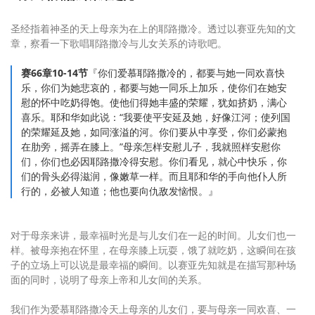
圣经指着神圣的天上母亲为在上的耶路撒冷。透过以赛亚先知的文
章，察看一下歌唱耶路撒冷与儿女关系的诗歌吧。
赛66章10-14节
『你们爱慕耶路撒冷的，都要与她一同欢喜快
乐，你们为她悲哀的，都要与她一同乐上加乐，使你们在她安
慰的怀中吃奶得饱。使他们得她丰盛的荣耀，犹如挤奶，满心
喜乐。耶和华如此说：“我要使平安延及她，好像江河；使列国
的荣耀延及她，如同涨溢的河。你们要从中享受，你们必蒙抱
在肋旁，摇弄在膝上。”母亲怎样安慰儿子，我就照样安慰你
们，你们也必因耶路撒冷得安慰。你们看见，就心中快乐，你
们的骨头必得滋润，像嫩草一样。而且耶和华的手向他仆人所
行的，必被人知道；他也要向仇敌发恼恨。』
对于母亲来讲，最幸福时光是与儿女们在一起的时间。儿女们也一
样。被母亲抱在怀里，在母亲膝上玩耍，饿了就吃奶，这瞬间在孩
子的立场上可以说是最幸福的瞬间。以赛亚先知就是在描写那种场
面的同时，说明了母亲上帝和儿女间的关系。
我们作为爱慕耶路撒冷天上母亲的儿女们，要与母亲一同欢喜、一