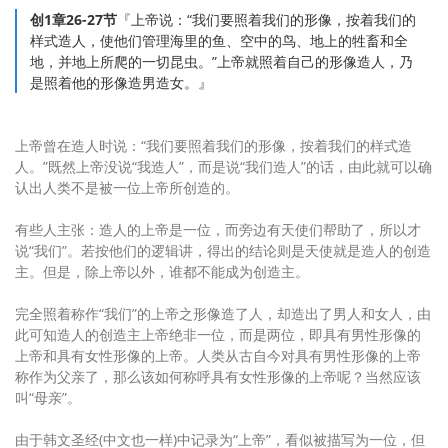
创1章26-27节
『上帝说：“我们要照着我们的形像，按着我们的
样式造人，使他们管理海里的鱼、空中的鸟、地上的牲畜和全
地，并地上所爬的一切昆虫。”上帝就照着自己的形像造人，乃
是照着他的形像造男造女。』
上帝曾在造人时说：“我们要照着我们的形像，按着我们的样式造
人。”既然上帝没说“我造人”，而是说“我们造人”的话，由此就可以确
认出人类不是被一位上帝所创造的。
有些人主张：造人的上帝是一位，而旁边有天使们帮助了，所以才
说“我们”。若按他们的逻辑讲，得出的结论则是天使就是造人的创造
主。但是，除上帝以外，谁都不能成为创造主。
完全照着称作“我们”的上帝之形像造了人，却造出了男人和女人，由
此可知造人的创造主上帝绝非一位，而是两位，即具有男性形像的
上帝和具有女性形像的上帝。人类从古自今对具有男性形像的上帝
称作为父亲了，那么该如何称呼具有女性形像的上帝呢？当然应该
叫“母亲”。
由于韩文圣经(中文也一样)中记录为“上帝”，看似被描写为一位，但