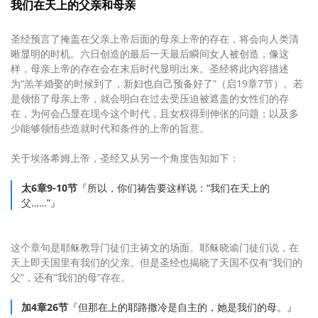
我们在天上的父亲和母亲
圣经预言了掩盖在父亲上帝后面的母亲上帝的存在，将会向人类清
晰显明的时机。六日创造的最后一天最后瞬间女人被创造，像这
样，母亲上帝的存在会在末后时代显明出来。圣经将此内容描述
为“羔羊婚娶的时候到了，新妇也自己预备好了”（启19章7节）。若
是领悟了母亲上帝，就会明白在过去受压迫被遮盖的女性们的存
在，为何会凸显在现今这个时代，且女权得到伸张的问题；以及多
少能够领悟些造就时代和条件的上帝的旨意。
关于埃洛希姆上帝，圣经又从另一个角度告知如下：
太6章9-10节
『所以，你们祷告要这样说：“我们在天上的
父……”』
这个章句是耶稣教导门徒们主祷文的场面。耶稣晓谕门徒们说，在
天上即天国里有我们的父亲。但是圣经也揭晓了天国不仅有“我们的
父”，还有“我们的母”存在。
加4章26节
『但那在上的耶路撒冷是自主的，她是我们的母。』