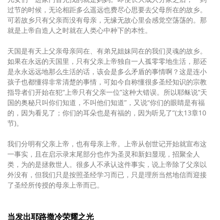
过节的时候，无论相距多么遥远也费尽心思要去父母所在的故乡。
可若故乡只有父亲而没有母亲，无缘无故心里会感觉空荡荡的。那
就是上帝自造人之时就在人类心中种下的本性。
天国是有天上父亲母亲同在、有弟兄姐妹同在的我们灵魂的故乡。
如果在永远的天国里，只有父亲上帝独自一人孤零零地生活，那还
是永永远远地那么生活的话，该会是多么矛盾的事情啊？这是连小
孩子也都懂得非常清楚的事情，可如今自称懂很多圣经知识的宗教
指导者们开始在犯“上帝只有父亲一位”这种大错误。所以耶稣说“天
国的奥秘只叫你们知道，不叫他们知道”，又说“你们的眼睛是有福
的，因为看见了；你们的耳朵也是有福的，因为听见了”(太13章10
节)。
我们分明有父亲上帝，也有母亲上帝。上帝从创世记开始就宣布这
一事实，且在启示录末尾部分也作为圣灵和新妇显现，招聚全人
类，为的是拯救世人。很多人不承认这件事实，说上帝除了父亲以
外没有，但我们只是按照圣经学习而已，只是理所当然地信而迎接
了圣经所传授的母亲上帝而已。
当发出耶路撒冷荣耀之光