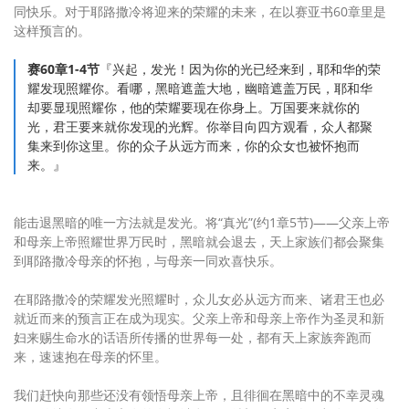
同快乐。对于耶路撒冷将迎来的荣耀的未来，在以赛亚书60章里是
这样预言的。
赛60章1-4节
『兴起，发光！因为你的光已经来到，耶和华的荣
耀发现照耀你。看哪，黑暗遮盖大地，幽暗遮盖万民，耶和华
却要显现照耀你，他的荣耀要现在你身上。万国要来就你的
光，君王要来就你发现的光辉。你举目向四方观看，众人都聚
集来到你这里。你的众子从远方而来，你的众女也被怀抱而
来。』
能击退黑暗的唯一方法就是发光。将“真光”(约1章5节)——父亲上帝
和母亲上帝照耀世界万民时，黑暗就会退去，天上家族们都会聚集
到耶路撒冷母亲的怀抱，与母亲一同欢喜快乐。
在耶路撒冷的荣耀发光照耀时，众儿女必从远方而来、诸君王也必
就近而来的预言正在成为现实。父亲上帝和母亲上帝作为圣灵和新
妇来赐生命水的话语所传播的世界每一处，都有天上家族奔跑而
来，速速抱在母亲的怀里。
我们赶快向那些还没有领悟母亲上帝，且徘徊在黑暗中的不幸灵魂