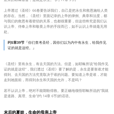
上帝透过《圣经》66卷要告诉我们，自己是把永生和救恩施给人类
的存在。当然，《圣经》里面记录的上帝的律例、典章和法度，都
与我们的救恩有着密切的关系，也都很重要，但这些终究是我们认
识上帝、侍奉上帝和敬畏上帝的手段而已，如不认识上帝就毫无用
处。
约5章39节
『你们查考圣经，因你们以为内中有永生，给我作见
证的就是这经。』
《圣经》里有永生，有去天国的方法。但是，如耶稣所说“给我作见
证的就是这经”，我们透过《圣经》要了解的是，永生是要靠谁才能
得到、去天国的方法究竟取决于谁的问题。要知道上帝是谁，才能
走到祂面前，而得到永生和天国的允许，不是吗？
若不认识上帝，绝对不能期盼得救。要正确地领悟耶稣所说的“我就
是道路、真理、生命”(约 14章 6节)的话语。
末后的夏娃，生命的母亲上帝