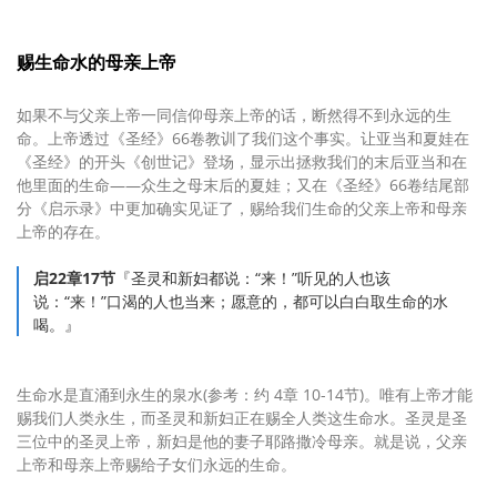
赐生命水的母亲上帝
如果不与父亲上帝一同信仰母亲上帝的话，断然得不到永远的生
命。上帝透过《圣经》66卷教训了我们这个事实。让亚当和夏娃在
《圣经》的开头《创世记》登场，显示出拯救我们的末后亚当和在
他里面的生命——众生之母末后的夏娃；又在《圣经》66卷结尾部
分《启示录》中更加确实见证了，赐给我们生命的父亲上帝和母亲
上帝的存在。
启22章17节
『圣灵和新妇都说：“来！”听见的人也该
说：“来！”口渴的人也当来；愿意的，都可以白白取生命的水
喝。』
生命水是直涌到永生的泉水(参考：约 4章 10-14节)。唯有上帝才能
赐我们人类永生，而圣灵和新妇正在赐全人类这生命水。圣灵是圣
三位中的圣灵上帝，新妇是他的妻子耶路撒冷母亲。就是说，父亲
上帝和母亲上帝赐给子女们永远的生命。