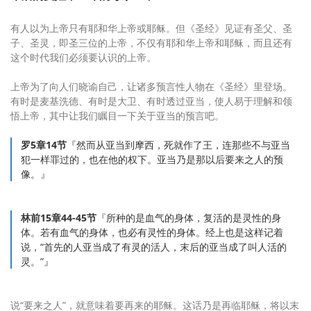
有人以为上帝只有耶和华上帝或耶稣。但《圣经》见证有圣父、圣
子、圣灵，即圣三位的上帝，不仅有耶和华上帝和耶稣，而且还有
这个时代我们必须要认识的上帝。
上帝为了向人们晓谕自己，让诸多预言性人物在《圣经》里登场。
有时是麦基洗德、有时是大卫、有时透过亚当，使人易于理解和领
悟上帝，其中让我们瞩目一下关于亚当的预言吧。
罗5章14节
『然而从亚当到摩西，死就作了王，连那些不与亚当
犯一样罪过的，也在他的权下。亚当乃是那以后要来之人的预
像。』
林前15章44-45节
『所种的是血气的身体，复活的是灵性的身
体。若有血气的身体，也必有灵性的身体。经上也是这样记着
说，“首先的人亚当成了有灵的活人，末后的亚当成了叫人活的
灵。”』
说“要来之人”，就意味着要再来的耶稣。这话乃是再临耶稣，将以末