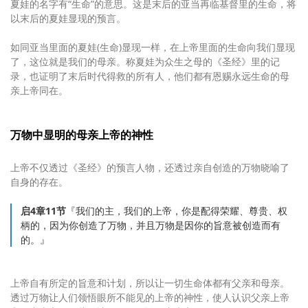
夏娃的名字有“生命”的意思。这是末后的亚当再临基督里的生命，将
以末后的夏娃显现的预言。
如同亚当里面的夏娃(生命)显现一样，在上帝里面的生命向我们显现
了，这位就是我们的母亲。称夏娃为众生之母的《圣经》里的记
录，也证明了末后时代得救的所有人，他们都有恩赐永远生命的母
亲上帝同在。
万物中显明的母亲上帝的神性
上帝不仅透过《圣经》的预言人物，还透过亲自创造的万物晓喻了
自身的存在。
启4章11节
『我们的主，我们的上帝，你是配得荣耀、尊贵、权
柄的，因为你创造了万物，并且万物是因你的旨意被创造而有
的。』
上帝自有所定的旨意和计划，所以让一切生命体都有父亲和母亲。
透过万物让人们领悟眼所不能见的上帝的神性，使人认识父亲上帝