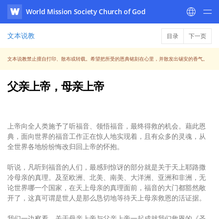
World Mission Society Church of God
WATV
文本说教
目录
下一页
文本说教禁止擅自打印、散布或转载。希望把所受的恩典铭刻在心里，并散发出锡安的香气。
父亲上帝，母亲上帝
上帝向全人类施予了听福音、领悟福音，最终得救的机会。藉此恩
典，面向世界的福音工作正在惊人地实现着，且有众多的灵魂，从
全世界各地纷纷悔改归回上帝的怀抱。
听说，凡听到福音的人们，最感到惊讶的部分就是关于天上耶路撒
冷母亲的真理。及至欧洲、北美、南美、大洋洲、亚洲和非洲，无
论世界哪一个国家，在天上母亲的真理面前，福音的大门都豁然敞
开了，这真可谓是世人是那么恳切地等待天上母亲救恩的活证据。
我们一边察看，关于母亲上帝与父亲上帝一起成就我们救恩的《圣