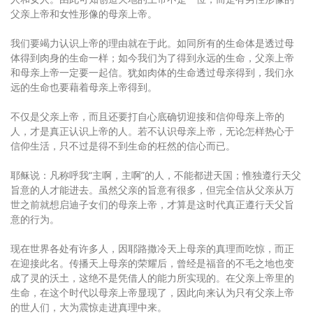
父亲上帝和女性形像的母亲上帝。
我们要竭力认识上帝的理由就在于此。如同所有的生命体是透过母
体得到肉身的生命一样；如今我们为了得到永远的生命，父亲上帝
和母亲上帝一定要一起信。犹如肉体的生命透过母亲得到，我们永
远的生命也要藉着母亲上帝得到。
不仅是父亲上帝，而且还要打自心底确切迎接和信仰母亲上帝的
人，才是真正认识上帝的人。若不认识母亲上帝，无论怎样热心于
信仰生活，只不过是得不到生命的枉然的信心而已。
耶稣说：凡称呼我“主啊，主啊”的人，不能都进天国；惟独遵行天父
旨意的人才能进去。虽然父亲的旨意有很多，但完全信从父亲从万
世之前就想启迪子女们的母亲上帝，才算是这时代真正遵行天父旨
意的行为。
现在世界各处有许多人，因耶路撒冷天上母亲的真理而吃惊，而正
在迎接此名。传播天上母亲的荣耀后，曾经是福音的不毛之地也变
成了灵的沃土，这绝不是凭借人的能力所实现的。在父亲上帝里的
生命，在这个时代以母亲上帝显现了，因此向来认为只有父亲上帝
的世人们，大为震惊走进真理中来。