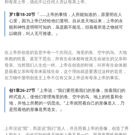
和母亲上帝，借此不让任何人否认母亲上帝。
罗1章18-20节
『……上帝的事情，人所能知道的，原显明在人
心里，因为上帝已经给他们显明。自从造天地以来，上帝的永
能和神性是明明可知的，虽是眼不能见，但藉着所造之物就可
以晓得，叫人无可推诿。』
在上帝所创造的旨意中有一个共同点。海里的鱼、空中的鸟、大地
奔跑的牲畜、甚至于昆虫，所有生命体都有使其生命诞生的父亲和
母亲。当然我们人生也一样。上帝在创造的时候，叫所有生命体都
是藉着父亲和母亲来延续生命，这个理由就是要透过这样的旨意，
在万物中显明创造主上帝不仅有父亲上帝还有母亲上帝的事实。
创1章26-27节
『上帝说：“我们要照着我们的形像，按着我们的
样式造人，使他们管理海里的鱼、空中的鸟、地上的牲畜和全
地，并地上所爬的一切昆虫。”上帝就照着自己的形像造人，乃
是照着他的形像造男造女。』
上帝没说“我”，而是说“我们”造人，并且照着上帝的形像，创造了男
人和女人。由此可知创造天地的上帝不是一位，而是有男性形像的