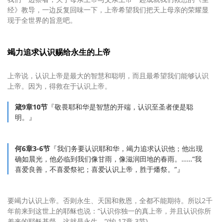
经》教导，一边反复回味一下，上帝希望我们把天上母亲的荣耀显
现于全世界的旨意吧。
竭力追求认识赐给永生的上帝
上帝说，认识上帝是最大的智慧和聪明，而且最希望我们能够认识
上帝。因为，得救在于认识上帝。
箴9章10节
『敬畏耶和华是智慧的开端，认识至圣者便是聪
明。』
何6章3-6节
『我们务要认识耶和华，竭力追求认识他；他出现
确如晨光，他必临到我们像甘雨，像滋润田地的春雨。……“我
喜爱良善，不喜爱祭祀；喜爱认识上帝，胜于燔祭。”』
要竭力认识上帝。否则永生、天国和救恩，全都不能期待。所以2千
年前来到这世上的耶稣也说：“认识你独一的真上帝，并且认识你所
差来的耶稣基督，这就是永生。”(约 17章 3节)