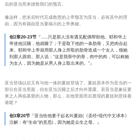
后的亚当而来拯救我们的预言。
像这样，把末后时代完成救恩的上帝预言为亚当，必有其中的理
由，因为有藉由亚当要揭示的上帝奥秘。
创2章20-23节
『……只是那人没有遇见配偶帮助他。耶和华上
帝使他沉睡，他就睡了；于是取下他的一条肋骨，又把肉合起
来。耶和华上帝就用那人身上所取的肋骨造成一个女人，领她
到那人跟前。那人说：“这是我骨中的骨，肉中的肉，可以称她
为女人，因为她是从男人身上取出来的。”』
亚当登场以后又有与他一体的夏娃登场了。夏娃原本作为亚当的一
部分在亚当里面，但在亚当沉睡之后才向外显露。若亚当是象征要
来之人再临基督的人物，那么，在他里面而后显现的夏娃则意味着
谁呢？
创3章20节
『亚当给他妻子起名叫夏娃(《圣经•现代中文译本》
注解：有“生命”的意思)，因为她是众生之母。』