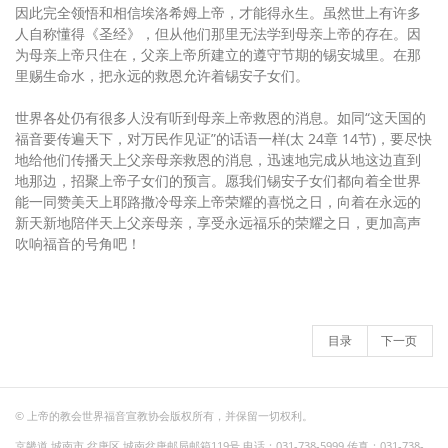
因此完全领悟和相信埃洛希姆上帝，才能得永生。虽然世上有许多
人自称懂得《圣经》，但从他们那里无法学到母亲上帝的存在。因
为母亲上帝只住在，父亲上帝所建立的遵守节期的锡安城里。在那
里赐生命水，把永远的救恩允许着锡安子女们。
世界各处仍有很多人没有听到母亲上帝救恩的消息。如同“这天国的
福音要传遍天下，对万民作见证”的话语一样(太 24章 14节)，要尽快
地给他们传播天上父亲母亲救恩的消息，迅速地完成从地这边直到
地那边，招聚上帝子女们的预言。愿我们锡安子女们都向着全世界
能一同赞美天上耶路撒冷母亲上帝荣耀的喜悦之日，向着在永远的
新天新地陪伴天上父亲母亲，享受永远福乐的荣耀之日，更加高声
吹响福音的号角吧！
目录
下一页
© 上帝的教会世界福音宣教协会版权所有，并保留一切权利。
京畿道 城南市 盆唐区 城南盆唐邮局邮箱119号 电话：031-738-5999 传真：031-738-