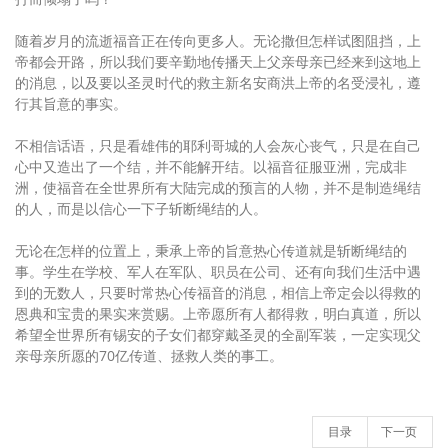
随着岁月的流逝福音正在传向更多人。无论撒但怎样试图阻挡，上
帝都会开路，所以我们要辛勤地传播天上父亲母亲已经来到这地上
的消息，以及要以圣灵时代的救主新名安商洪上帝的名受浸礼，遵
行其旨意的事实。
不相信话语，只是看雄伟的耶利哥城的人会灰心丧气，只是在自己
心中又造出了一个结，并不能解开结。以福音征服亚洲，完成非
洲，使福音在全世界所有大陆完成的预言的人物，并不是制造绳结
的人，而是以信心一下子斩断绳结的人。
无论在怎样的位置上，秉承上帝的旨意热心传道就是斩断绳结的
事。学生在学校、军人在军队、职员在公司、还有向我们生活中遇
到的无数人，只要时常热心传福音的消息，相信上帝定会以得救的
恩典和宝贵的果实来赏赐。上帝愿所有人都得救，明白真道，所以
希望全世界所有锡安的子女们都穿戴圣灵的全副军装，一定实现父
亲母亲所愿的70亿传道、拯救人类的事工。
目录
下一页