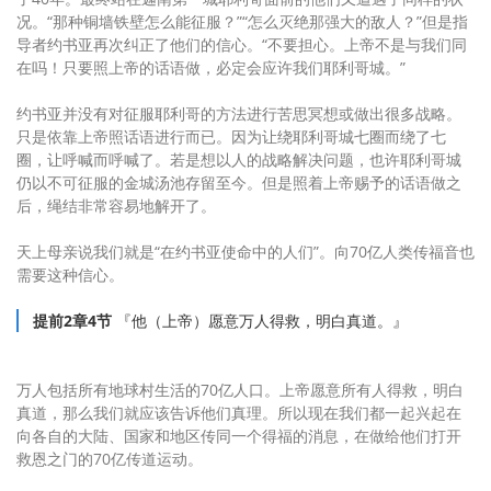
况。“那种铜墙铁壁怎么能征服？”“怎么灭绝那强大的敌人？”但是指
导者约书亚再次纠正了他们的信心。“不要担心。上帝不是与我们同
在吗！只要照上帝的话语做，必定会应许我们耶利哥城。”
约书亚并没有对征服耶利哥的方法进行苦思冥想或做出很多战略。
只是依靠上帝照话语进行而已。因为让绕耶利哥城七圈而绕了七
圈，让呼喊而呼喊了。若是想以人的战略解决问题，也许耶利哥城
仍以不可征服的金城汤池存留至今。但是照着上帝赐予的话语做之
后，绳结非常容易地解开了。
天上母亲说我们就是“在约书亚使命中的人们”。向70亿人类传福音也
需要这种信心。
提前2章4节
『他（上帝）愿意万人得救，明白真道。』
万人包括所有地球村生活的70亿人口。上帝愿意所有人得救，明白
真道，那么我们就应该告诉他们真理。所以现在我们都一起兴起在
向各自的大陆、国家和地区传同一个得福的消息，在做给他们打开
救恩之门的70亿传道运动。