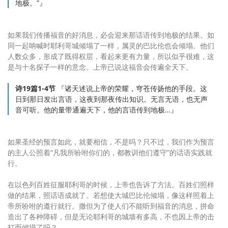
地极。”』
如果我们传播福音的好消息，必会迎来那话语传到地极的结果。如
同一起呐喊时耶利哥城倾塌了一样，属灵的巴比伦也会倾塌。他们
人数众多，形成了既得权层，看起来更有力量，所以似乎很难，这
是与十名探子一样的意念。上帝已说这福音会传遍全天下。
诗19篇1-4节
『诸天述说上帝的荣耀，穹苍传扬他的手段。这
日到那日发出言语，这夜到那夜传出知识。无言无语，也无声
音可听。他的量带通遍天下，他的言语传到地极…』
如果圣经的预言如此，就要相信，不是吗？只不过，我们作为预言
的主人公照着“凡我所吩咐你们的，都教训他们遵守”的话语实践就
行。
在以色列百姓征服耶利哥的时候，上帝也告诉了方法。百姓们照样
做的结果，照话语成就了。若想使大城巴比伦倾塌，像这样照着上
帝所吩咐的遵行就行。撒但为了使人们不能听到福音的消息，拼命
造出了各种障碍，但是无论耶利哥的城墙有多高，不也因上帝的击
打而倾塌了吗？