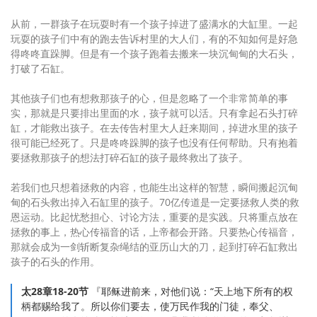
从前，一群孩子在玩耍时有一个孩子掉进了盛满水的大缸里。一起
玩耍的孩子们中有的跑去告诉村里的大人们，有的不知如何是好急
得咚咚直跺脚。但是有一个孩子跑着去搬来一块沉甸甸的大石头，
打破了石缸。
其他孩子们也有想救那孩子的心，但是忽略了一个非常简单的事
实，那就是只要排出里面的水，孩子就可以活。只有拿起石头打碎
缸，才能救出孩子。在去传告村里大人赶来期间，掉进水里的孩子
很可能已经死了。只是咚咚跺脚的孩子也没有任何帮助。只有抱着
要拯救那孩子的想法打碎石缸的孩子最终救出了孩子。
若我们也只想着拯救的内容，也能生出这样的智慧，瞬间搬起沉甸
甸的石头救出掉入石缸里的孩子。70亿传道是一定要拯救人类的救
恩运动。比起忧愁担心、讨论方法，重要的是实践。只将重点放在
拯救的事上，热心传福音的话，上帝都会开路。只要热心传福音，
那就会成为一剑斩断复杂绳结的亚历山大的刀，起到打碎石缸救出
孩子的石头的作用。
太28章18-20节
『耶稣进前来，对他们说：“天上地下所有的权
柄都赐给我了。所以你们要去，使万民作我的门徒，奉父、