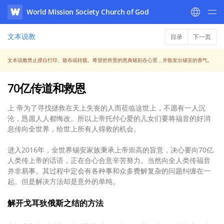
World Mission Society Church of God
WATV
文本说教
目录
下一页
文本说教禁止擅自打印、散布或转载。希望把所受的恩典铭刻在心里，并散发出锡安的香气。
70亿传道和救恩
上 帝为了寻找拯救在天上失丧的人而莅临这世上，不愿有一人沉
沦，恳愿人人都悔改。所以上帝托付心爱的儿女们要将福音的好消
息传向全世界，给世上所有人得救的机会。
进入2016年，全世界锡安家族秉承上帝崇高的旨意，决心要向70亿
人类传上帝的话语，正在合心合意辛苦努力。当然向全人类传福音
并非易事。其过程中定会有各种事和众多费解复杂的问题纠缠在一
起。但是解决方法却是意外的单纯。
解开戈耳狄俄斯之结的方法