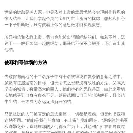
世俗的忧愁是叫人死，但是依着上帝的意思忧愁会实现叫作救恩的
惊人结果。让我们拿起圣灵的宝剑将世上所有的忧虑、愁烦和担心
一下子斩断吧，只有依着上帝的意思做才能实现救恩。
若只相信和依靠上帝，我们也能拔出斩断绳结的剑。如若不然，沉
迷于一一解开缠绕一起的绳结，那绳结不仅不会解开，还会造出其
他结。
使耶利哥倾塌的方法
去窥探迦南地的十二名探子中有十名被缠绕在复杂的意念之结中。
虽然有征服迦南的目标，但无论怎么想都没有战胜的方法。又高又
坚实的城墙，身量高大的巨人，他们持有的无数兵器，由此来看切
实地感受到自身有多么不足。越是试图以自己的想法解开，只会结
中生结，最终成为永远无法解开的结。
只是担忧的人们被否定的意念束缚，一切都是埋怨。但是约书亚和
迦勒不同。“他们是我们的食物，有上帝与我们同在。”最终除约书亚
和迦勒之外，直到埋怨的人们都灭亡为止，以色列百姓在旷野度过
了40年。最终站在迦南第一城耶利哥面前的他们又遭遇了同样的状