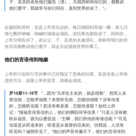
子、圣灵的名给他们施洗（浸）。凡我所吩咐你们的，都教训
他们遵守，我就常与你们同在，直到世界的末了。”』
征服耶利哥时，也是上帝首先说的。每日绕耶利哥城一圈，第七日
绕七圈并呐喊，呐喊时城墙会塌陷，连结果也都告诉了。同样的，
上帝分明告诉了，若以父、子、圣灵的名施浸礼，将吩咐我们的所
有话语都教训他们遵守，就会兴起拯救世界的事工。
他们的言语传到地极
上帝所计划和引导的事中已经预定了恩典的结果。若是依靠上帝推
进的方法，追随上帝的旨意，就都会成就。
罗10章11-18节
『…因为“凡求告主名的，就必得救”。然而人未
曾信他，怎能求他呢？未曾听见他，怎能信他呢？没有传道
的，怎能听见呢？若没有奉差遣，怎能传道呢？如经上所
记：“报福音传喜信的人，他们的脚踪何等佳美！”只是人没有都
听从福音。因为以赛亚说：“主啊，我们所传的有谁信呢？”可见
信道是从听道来的，听道是从基督的话来的。但我说，人没有
听见吗？诚然听见了。“他们的声音传遍天下，他们的言语传到