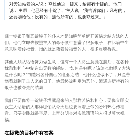
对旁边站着的人说：‘夺过他这一锭来，给那有十锭的。’他们
说：‘主啊，他已经有十锭了。’主人说：‘我告诉你们：凡有的，
还要加给他；没有的，连他所有的，也要夺过来。』
赚十锭银子和五锭银子的仆人才是知晓简单解开苦恼之结方法的人
们。他们立即去按照主人的命令做生意赚了很多银子。在比喻中生
意意味着传福音。指的就是藉着传福音的人，很多灵魂得救。
其他人顺从话语努力做生意，但有一个人将生意抛在脑后，在各种
忧愁和担心中制造出无数的绳结。“如何是好呢？该怎么做呢？方法
是什么呢？”制造出各种自己的意念之结，他什么也做不了，只是苦
恼着就到了主人来的日子。他最终被判定为恶仆，遭遇连所持有的
银子也被夺走的结局。
我们不要像将一锭银子埋藏起来的人那样苦恼和担心，要像立即实
践主人话语的人那样哪怕从今天起也要照着上帝的吩咐热心传福
音。只要实践就很容易。上帝分明会对实践话语的人报以莫大祝
福。
在拯救的目标中有答案