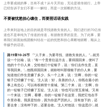
上帝要成就的事，岂有不成？从今天开始，无论是谁传就行。上帝
已经告诉子女们不要一一解结，而是一次斩断的方法。
不要被忧愁担心缠住，而要照话语实践
上帝来到这地上的目的就是寻找拯救失丧的人。我们进行的70亿传
道也不是单纯为了传道的传道，有拯救世界的旨意。为了此事，要
将我们前面如线团般纠结在一起的忧愁和担心果断地斩断，顺从上
帝赐予的话语。
路19章10-26节
『“人子来，为要寻找、拯救失丧的人。”…就另
设一个比喻，说：“有一个贵胄往远方去，要得国回来，便叫了
他的十个仆人来，交给他们十锭银子，说：‘你们去作生意，直
等我回来。’…他既得国回来，就吩咐叫那领银子的仆人来，要
知道他们作生意赚了多少。头一个上来，说：‘主啊，你的一锭
银子已经赚了十锭。’主人说：‘好，良善的仆人，你既在最小的
事上有忠心，可以有权柄管十座城。’第二个来，说：‘主啊，你
的一锭银子已经赚了五锭。’主人说：‘你也可以管五座城。’又有
一个来说：‘主啊，看哪，你的一锭银子在这里，我把它包在手
巾里存着。我原是怕你，因为你是严厉的人。没有放下的，还
要去拿；没有种下的，还要去收。’主人对他说：‘你这恶仆’…就