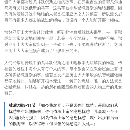
也许大家都听过戈耳狄俄斯之结的故事。在弗里吉亚的首都戈尔迪
乌姆有戈耳狄俄斯的马车，这马车被非常错综复杂的绳结捆着。因
为流传着解开这个绳结的人就是征服亚洲之人的预言，所以漫长岁
月间有很多人都去挑战过解绳结，但没有一个人能解开那个绳结。
恰好亚历山大大帝经过此地，听到此消息后就找去那里。去一看那
绳结非常复杂地纠缠在一起，若是一个个地解，一生都解不完。那
时亚历山大大帝拔出剑一下子砍了下去，干脆将绳结砍断了。之后
亚历山大大帝照预言成为了征服亚洲的王。
人们经常用传说中的戈耳狄俄斯之结比喻根本无法解决的难题。传
福音的过程中每个人有每个人的事、每个教会又在教会层面上有很
多确实错综复杂的事。但若是发挥亚历山大大帝般的机智就能轻而
易举地解决。能够解开根本无法一一解开的绳结，唯一的方法就是
砍断绳结。纠结在一起的所有线团最终靠着预言的人物上帝的儿女
解开。
林后7章9-11节
『如今我欢喜，不是因你们忧愁，是因你们从
忧愁中生出懊悔来。你们依着上帝的意思忧愁，凡事就不至于
因我们受亏损了。因为依着上帝的意思忧愁，就生出没有后悔
的懊悔来，以致得救；但世俗的忧愁是叫人死…』