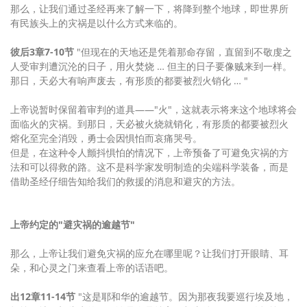
那么，让我们通过圣经再来了解一下，将降到整个地球，即世界所
有民族头上的灾祸是以什么方式来临的。
彼后3章7-10节
"但现在的天地还是凭着那命存留，直留到不敬虔之
人受审判遭沉沦的日子，用火焚烧 … 但主的日子要像贼来到一样。
那日，天必大有响声废去，有形质的都要被烈火销化 … "
上帝说暂时保留着审判的道具——"火"，这就表示将来这个地球将会
面临火的灾祸。到那日，天必被火烧就销化，有形质的都要被烈火
熔化至完全消毁，勇士会因惧怕而哀痛哭号。
但是，在这种令人颤抖惧怕的情况下，上帝预备了可避免灾祸的方
法和可以得救的路。这不是科学家发明制造的尖端科学装备，而是
借助圣经仔细告知给我们的救援的消息和避灾的方法。
上帝约定的"避灾祸的逾越节"
那么，上帝让我们避免灾祸的应允在哪里呢？让我们打开眼睛、耳
朵，和心灵之门来查看上帝的话语吧。
出12章11-14节
"这是耶和华的逾越节。因为那夜我要巡行埃及地，