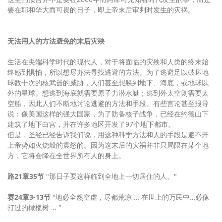
要在耶和华大而可畏的日子，即上帝末后审判时发生的灾祸。
无法用人的方法避免的末后灾殃
生活在尖端科学时代的现代人，对于将面临的灾殃和人类的终末始
终感到惧怕，所以想尽办法寻找逃避的方法。为了逃避足以破坏地
球数十次的核武器的威胁，人们甚至想躲到地下、海底，或地球以
外的星球。想逃到海底就需要原子力潜水艇；逃到外太空则需要太
空船，因此人们不断地讨论逃避的方法和手段。有些言论甚至报导
说：像美国这样的强大国家，为了防备核子战争，已经在约德山下
建筑了地下白宫，并在许多地区开发了97个地下都市。
但是，圣经已经告诉我们说，用这种科学方法和人的手段是避不开
上帝势如火烧般的震怒的。因为这末后的灾祸并非只局限在某个地
方，它将会降在全世界所有人的身上。
路21章35节
"那日子要这样临到全地上一切居住的人。"
赛24章3-13节
"地必全然空虚，尽都荒凉 … 在世上的万民中…必像
打过的橄榄树 … "