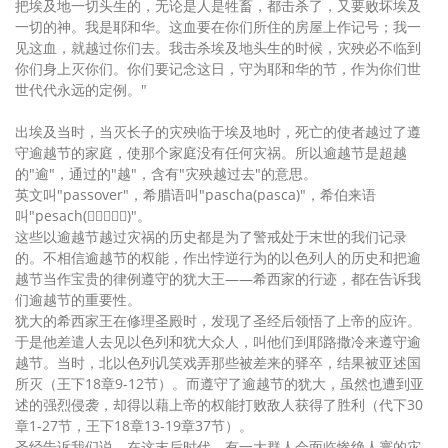
把埃及地一切头生的，无论是人是牲畜，都击杀了，又要败坏埃及
一切的神。我是耶和华。这血要在你们所住的房屋上作记号；我一
见这血，就越过你们去。我击杀埃及地头生的时候，灾殃必不临到
你们身上灭你们。你们要记念这日，守为耶和华的节，作为你们世
世代代永远的定例。"
出埃及当时，当灭长子的灾殃临于埃及地时，死亡的使者越过了遵
守逾越节的家庭，使那个家庭没有任何灾祸。所以逾越节是超越
的"逾"，通过的"越"，含有"灾殃越过去"的意思。
英文叫"passover"，希腊语叫"pascha(pasca)"，希伯来语
叫"pesach()"。
这些以逾越节越过灾祸的历史都是为了警戒处于末世的我们记录
的。不相信逾越节的权能，作出悖逆行为的以色列人的历史和把逾
越节当作宝贵的律例遵守的犹大王——希西家的行迹，都在告诉我
们逾越节的重要性。
犹大的希西家王在修理圣殿时，发现了圣经后领悟了上帝的应许。
于是他差遣人去见以色列和犹大众人，叫他们到耶路撒冷来遵守逾
越节。当时，北以色列讥笑戏弄那些被差来的驿卒，结果被亚述国
所灭（王下18章9-12节）。而遵守了逾越节的犹大，虽然也遭到亚
述的强烈侵袭，却得以藉上帝的权能打败敌人获得了胜利（代下30
章1-27节，王下18章13-19章37节）。
圣经告诉我们说，在这末后时代，有一大群人会面临惨绝人寰的灾