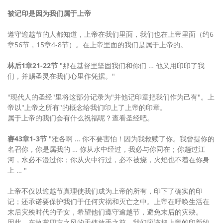
被记印是因为我们属于上帝
遵守逾越节的人都知道，上帝在我们里面，我们也在上帝里面（约6
章56节，15章4-8节）。在上帝里面的我们是属于上帝的。
林后1章21-22节
"那在基督里坚固我们和你们 … 他又用印印了我
们，并赐圣灵在我们心里作凭据。"
"现代人的圣经"里将这部分记录为"并他记印章把我们作为己有"。上
帝以"上帝之所有"的概念给我们印上了上帝的印章。
属于上帝的我们会有什么祝福呢？查看圣经吧。
赛43章1-3节
"雅各啊 … 你不要害怕！因为我救赎了你。我曾提你的
名召你，你是属我的 … 你从水中经过，我必与你同在；你趟过江
河，水必不漫过你；你从火中行过，必不被烧，火焰也不着在你身
上 … "
上帝不仅以逾越节真理使我们成为上帝的所有，印下了确实的印
记；还承诺要保护我们于任何灾祸和灭亡之中。上帝在呼唤生活在
末后灾殃时代的子女，希望他们遵守逾越节，避免末后的灾殃。
因此，在执掌四方之风的天使放手之前，我们应该把上帝的印新约