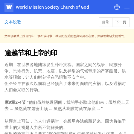
World Mission Society Church of God
WATV
文本说教
目录
下一页
文本说教禁止擅自打印、散布或转载。希望把所受的恩典铭刻在心里，并散发出锡安的香气。
逾越节和上帝的印
近期，在世界各地陆续发生种种灾祸。国家之间的战争、民族分
争、恐怖行为、饥荒、地震，以及异常的气候带来的严寒酷暑、洪
水等现象，让人们时刻活在恐惧和不安当中。
但圣经早在很久以前就已经预言了未来将面临的灾祸，以及遇祸时
人们会采取的行动。
摩9章2-4节
"他们虽然挖透阴间，我的手必取出他们来；虽然爬上天
去 … 虽然藏在迦密山顶 … 虽然从我眼前藏在海底 … "
从预言上可知，当人们遇祸时，会想尽办法躲藏起来。因为将临于
世上的灾祸是人力所不能解决的。
这里的预言并不是要在2800年前阿摩司先知者时代发生的事，而是