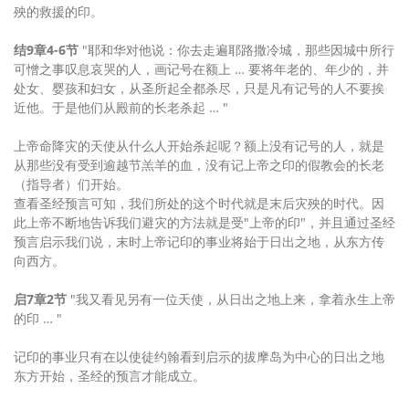
殃的救援的印。
结9章4-6节
"耶和华对他说：你去走遍耶路撒冷城，那些因城中所行
可憎之事叹息哀哭的人，画记号在额上 … 要将年老的、年少的，并
处女、婴孩和妇女，从圣所起全都杀尽，只是凡有记号的人不要挨
近他。于是他们从殿前的长老杀起 … "
上帝命降灾的天使从什么人开始杀起呢？额上没有记号的人，就是
从那些没有受到逾越节羔羊的血，没有记上帝之印的假教会的长老
（指导者）们开始。
查看圣经预言可知，我们所处的这个时代就是末后灾殃的时代。因
此上帝不断地告诉我们避灾的方法就是受"上帝的印"，并且通过圣经
预言启示我们说，末时上帝记印的事业将始于日出之地，从东方传
向西方。
启7章2节
"我又看见另有一位天使，从日出之地上来，拿着永生上帝
的印 … "
记印的事业只有在以使徒约翰看到启示的拔摩岛为中心的日出之地
东方开始，圣经的预言才能成立。