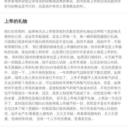
世界各地仰望着父亲母亲的荣耀涌进来的事实。因为照着上帝的话语实践而评
价为好教会是可行的，但是或许有些人看着教会的外...
上帝的礼物
我们在世期间，如果每天从上帝那里收到无数珍贵的礼物会怎样呢？想必每天
都有好心情，还会常常献感谢。其实上帝每一天、每一瞬间都恩赐我们礼物。
只因我们很多时候不能分辨所得的是不是礼物，因而不感谢，报怨不平，不能
将荣耀归给上帝。 我们遭遇的困难也是上帝赐给的礼物；快乐的事也是上帝赐
给的礼物。身边的家人和邻舍，以及我们见过的许许多多的人都是上帝的礼
物。 有时我们面对的磨难原来也是上帝的礼物。如果我们领悟到，今天赋予我
的一切都是上帝的礼物，就不会陷入试探，会常常感谢，以完全的信心向前。
每天恩赐的上帝的礼物 我们白白地领受着上帝许许多多的礼物，生活在恩惠当
中。试想一下，上帝不再照射阳光，一年四季的气温降至零下数百度吧。如果
这样，地球上的人类生存本身已不存在了。 上帝不再赐予人类水和氧气的话，
又会怎样呢？虽然有人说，可以借助科学用氧气和氢气结合成水。但是，如果
绝对不使用上帝造的被造物，直接制造氧气和氢气做成水的话，不管怎样努力
也不可能造出一杯水来。况且，就算人制造氧气做成了水，但想造出喝一辈子
的水量，其费用也是难以承受的。 若不是上帝每天赐予礼物，人类连一天也活
不了。直到现在我们都白白地使用着上帝赐予的一切，然而是不是在不感谢中
生活过来了呢？恩赐的一切都是我们值得感谢的，却只凭表面与他人比较的
话，似乎会产生‘看看那人拥有的，又大又华丽；再看看我拥有的，又小又普
通。’的相对剥夺感。 没有一个人不经历磨难。普通老百姓...