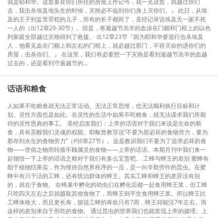
我是耶和华。这血要在你们所住的房屋上作记号，我一见这血，就越过你们
去，我击杀埃及地头生的时候，灾殃必不临到你们身上灭你们。』 此日，从埃
及的王子到监里罪犯的儿子，所有的长子都死了，圣经记录说埃及无一家不死
一人的（出12章29-30节）。但是，将逾越节羔羊的血涂在门楣和门框上的以色
列家庭全部越过灾殃得到了救援。 出12章23节『因为耶和华要巡行击杀埃及
人，他看见血在门楣上和左右的门框上，就必越过那门，不容灭命的进你们的
房屋，击杀你们。』 在这里，我们有必要想一下灾殃是看到逾越节羔羊的血越
过去的，还是看到守逾越节的...
话语和粮食
人如果不吃粮食就无法正常活动。无法正常思维，也无法顺利执行目标和计
划。灵性方面也是如此。在灵性的生活中如果不吃粮食，就无法谋求我们所期
待的灵性恩典的事工。 圣经启发我们：上帝的话语对于我们来说是生命的粮
食，具有苏醒我们灵魂的权能。耶稣曾教导说“不要为那必坏的食物劳力，要为
那存到永生的食物劳力”（约6章27节）。这是教训我们不要为了追求必坏的食
物——世俗之物而转脸不顾属灵的食物——上帝的话语。本期月刊中我们来一
起领悟一下上帝的话语之粮对于我们有多么宝贵吧。 工蜂与蜂王的差别 蜜蜂有
助于植物结果实，作为维持自然界秩序的一员，是一向辛勤劳作的昆虫。在蜜
蜂中有只干活的工蜂，还有统治群体的蜂王。其实工蜂和蜂王的差异没有别
的，就在于食物。 在蜂巢中孵化的幼虫们在孵化后都一起食用蜂王浆，但工蜂
只吃四天左右之后就摄取其他食物了，而蜂王则平生食用蜂王浆。所以蜂王比
工蜂体格大，而且更长寿，据说工蜂的寿命只有7周，蜂王却能活7年左右。而
这样的差别来自于所吃的食物。 通过昆虫的世界我们也能发现上帝的摄理。上