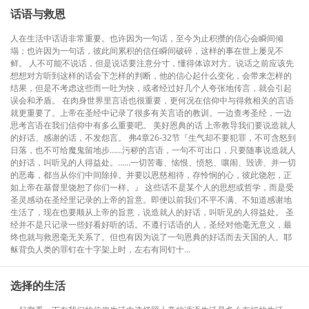
话语与救恩
人在生活中话语非常重要。也许因为一句话，至今为止积攒的信心会瞬间倾
塌；也许因为一句话，彼此间累积的信任瞬间破碎，这样的事在世上屡见不
鲜。 人不可能不说话，但是说话要注意分寸，懂得体谅对方。说话之前应该先
想想对方听到这样的话会下怎样的判断，他的信心起什么变化，会带来怎样的
结果，但是不考虑这些而一吐为快，或者经过好几个人夸张地传言，就会引起
误会和矛盾。 在肉身世界里言语也很重要，更何况在信仰中与得救相关的言语
就更重要了。上帝在圣经中记录了很多有关言语的教训。一边查考圣经，一边
思考言语在我们信仰中有多么重要吧。 美好恩典的话 上帝教导我们要说造就人
的好话、感谢的话，不发怨言。 弗4章26-32节『生气却不要犯罪，不可含怒到
日落，也不可给魔鬼留地步……污秽的言语，一句不可出口，只要随事说造就人
的好话，叫听见的人得益处。……一切苦毒、恼恨、愤怒、嚷闹、毁谤、并一切
的恶毒，都当从你们中间除掉。并要以恩慈相待，存怜悯的心，彼此饶恕，正
如上帝在基督里饶恕了你们一样。』 这些话不是某个人的思想或哲学，而是受
圣灵感动在圣经里记录的上帝的旨意。即便以前我们不平不满、不知道感谢地
生活了，现在也要顺从上帝的旨意，说造就人的好话，叫听见的人得益处。 圣
经并不是只记录一些好看好听的话。不遵行话语的人，圣经对他毫无意义，最
终也就与救恩毫无关系了。但也有因为说了一句恩典的好话而去天国的人。耶
稣背负人类的罪钉在十字架上时，左右有同钉十...
选择的生活