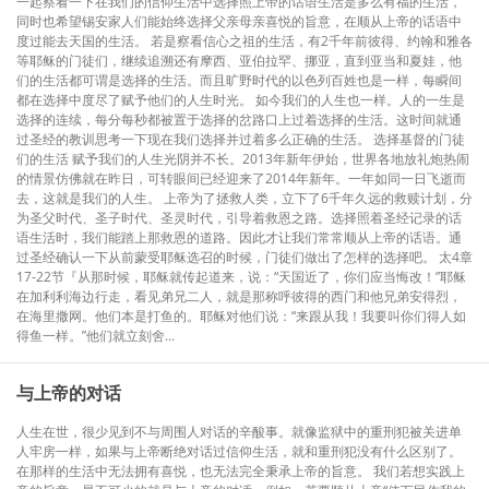
一起察看一下在我们的信仰生活中选择照上帝的话语生活是多么有福的生活，
同时也希望锡安家人们能始终选择父亲母亲喜悦的旨意，在顺从上帝的话语中
度过能去天国的生活。 若是察看信心之祖的生活，有2千年前彼得、约翰和雅各
等耶稣的门徒们，继续追溯还有摩西、亚伯拉罕、挪亚，直到亚当和夏娃，他
们的生活都可谓是选择的生活。而且旷野时代的以色列百姓也是一样，每瞬间
都在选择中度尽了赋予他们的人生时光。 如今我们的人生也一样。人的一生是
选择的连续，每分每秒都被置于选择的岔路口上过着选择的生活。这时间就通
过圣经的教训思考一下现在我们选择并过着多么正确的生活。 选择基督的门徒
们的生活 赋予我们的人生光阴并不长。2013年新年伊始，世界各地放礼炮热闹
的情景仿佛就在昨日，可转眼间已经迎来了2014年新年。一年如同一日飞逝而
去，这就是我们的人生。 上帝为了拯救人类，立下了6千年久远的救赎计划，分
为圣父时代、圣子时代、圣灵时代，引导着救恩之路。选择照着圣经记录的话
语生活时，我们能踏上那救恩的道路。因此才让我们常常顺从上帝的话语。通
过圣经确认一下从前蒙受耶稣选召的时候，门徒们做出了怎样的选择吧。 太4章
17-22节『从那时候，耶稣就传起道来，说：“天国近了，你们应当悔改！”耶稣
在加利利海边行走，看见弟兄二人，就是那称呼彼得的西门和他兄弟安得烈，
在海里撒网。他们本是打鱼的。耶稣对他们说：“来跟从我！我要叫你们得人如
得鱼一样。”他们就立刻舍...
与上帝的对话
人生在世，很少见到不与周围人对话的辛酸事。就像监狱中的重刑犯被关进单
人牢房一样，如果与上帝断绝对话过信仰生活，就和重刑犯没有什么区别了。
在那样的生活中无法拥有喜悦，也无法完全秉承上帝的旨意。 我们若想实践上