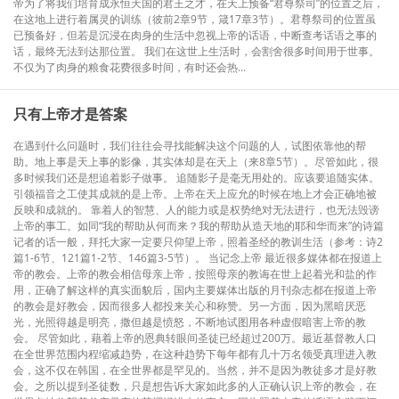
帝为了将我们培育成永恒天国的君王之才，在天上预备“君尊祭司”的位置之后，
在这地上进行着属灵的训练（彼前2章9节，箴17章3节）。君尊祭司的位置虽
已预备好，但若是沉浸在肉身的生活中忽视上帝的话语，中断查考话语之事的
话，最终无法到达那位置。 我们在这世上生活时，会割舍很多时间用于世事。
不仅为了肉身的粮食花费很多时间，有时还会热...
只有上帝才是答案
在遇到什么问题时，我们往往会寻找能解决这个问题的人，试图依靠他的帮
助。地上事是天上事的影像，其实体却是在天上（来8章5节）。尽管如此，很
多时候我们还是想追着影子做事。 追随影子是毫无用处的。应该要追随实体。
引领福音之工使其成就的是上帝。上帝在天上应允的时候在地上才会正确地被
反映和成就的。 靠着人的智慧、人的能力或是权势绝对无法进行，也无法毁谤
上帝的事工。如同“我的帮助从何而来？我的帮助从造天地的耶和华而来”的诗篇
记者的话一般，拜托大家一定要只仰望上帝，照着圣经的教训生活（参考：诗2
篇1-6节、121篇1-2节、146篇3-5节）。 当记念上帝 最近很多媒体都在报道上
帝的教会。上帝的教会相信母亲上帝，按照母亲的教诲在世上起着光和盐的作
用，正确了解这样的真实面貌后，国内主要媒体出版的月刊杂志都在报道上帝
的教会是好教会，因而很多人都投来关心和称赞。另一方面，因为黑暗厌恶
光，光照得越是明亮，撒但越是愤怒，不断地试图用各种虚假暗害上帝的教
会。 尽管如此，藉着上帝的恩典转眼间圣徒已经超过200万。最近基督教人口
在全世界范围内程缩减趋势，在这种趋势下每年都有几十万名领受真理进入教
会，这不仅在韩国，在全世界都是罕见的。当然，并不是因为教徒多才是好教
会。之所以提到圣徒数，只是想告诉大家如此多的人正确认识上帝的教会，在