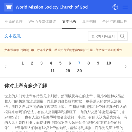
World Mission Society Church of God
WATV
生命的真理
WATV多媒体讲道
文本说教
真理书册
圣经咨询和回答
文本说教
한국어 제목표시
文本说教禁止擅自打印、散布或转载。希望把所受的恩典铭刻在心里，并散发出锡安的香气。
1
2
3
4
5
6
7
8
9
10
11
29
30
...
你对上帝有多少了解
世上的人们对上帝各持己见来判断。然而以灵存在的上帝，因其神性和权能超
越人们的想象而难以测量，而且以肉身莅临的时候，更是以人的智慧无法领
悟，所以各自以不同的角度观望着上帝。 在初临当时也因“上帝难道真会以人的
模样来临吗”的想法，有的人指着耶稣说癫狂了，有的人说是“拿撒勒异端”（徒
24章5节），也有人主张是侮辱神性者应被钉十字架。有的人认为是先知者，有
的人认为是以利亚，而使徒彼得或保罗等人领悟到是“基督”和“本有上帝的形
像”。 上帝希望人们持有认识上帝的知识，能够得到拯救，而作为见证上帝的