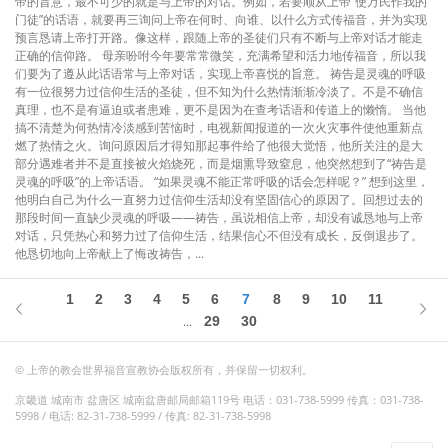
帝的旨意，最不可少的就是与上帝的对话。例如，若要顺从上帝“使万民作我的
门徒”的话语，就要再三询问上帝在何时、向谁、以什么方式传福音，并为实现
预言恳请上帝打开路。像这样，跟随上帝的圣徒们只有不断与上帝对话才能走
正确的信仰路。 母亲吩咐今年要常常微笑，充满希望和活力地传福音，所以我
们要为了遵从此话语常与上帝对话，实现上帝喜悦的旨意。 祷告是灵魂的呼吸
有一位很努力过信仰生活的圣徒，但不知为什么热情渐渐冷淡了。不是不确信
真理，也不是有逼迫或者患难，更不是因为在查考话语和传道上的懒惰。 当他
搞不清楚为何热情冷淡感到苦恼时，电视新闻报道的一次火灾事件使他重新点
燃了热情之火。询问原因后才得知那起事件给了他很大觉悟，他所关注的是大
部分遇难者并不是直接被火焰烧死，而是烟熏导致窒息，他突然想到了“祷告是
灵魂的呼吸”的上帝话语。 “如果灵魂不能正常呼吸的话会怎样呢？” 想到这里，
他明白自己为什么一直努力过信仰生活却没有坚固信心的原因了。回想过去的
那段时间一直缺少灵魂的呼吸——祷告，虽说相信上帝，却没有诚恳地与上帝
对话，只凭热心和努力过了信仰生活，结果信心不但没有成长，反倒退步了。
他恳切地向上帝献上了悔改祷告，...
1
2
3
4
5
6
7
8
9
10
11
29
30
...
© 上帝的教会世界福音宣教协会版权所有，并保留一切权利。
京畿道 城南市 盆唐区 城南盆唐邮局邮箱119号 电话：031-738-5999 传真：031-738-
5998 / 电话: 82-31-738-5999 / 传真: 82-31-738-5998