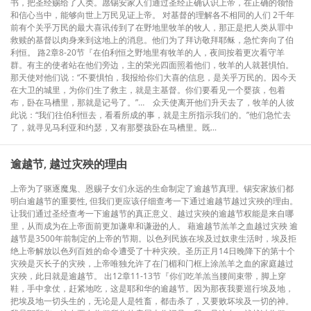
书，把圣经赐给了人类。愿锡安家人们通过圣经正确认识上帝，在正确的领悟
和信心当中，能够向世上万民见证上帝。 对基督的理解各不相同的人们 2千年
前有个关乎万民的最大喜讯传到了在野地里牧羊的牧人，那正是把人类从罪中
救赎的基督以肉身来到这地上的消息。他们为了拜访敬拜耶稣，急忙奔向了伯
利恒。 路2章8-20节『在伯利恒之野地里有牧羊的人，夜间按着更次看守羊
群。有主的使者站在他们旁边，主的荣光四面照着他们，牧羊的人就甚惧怕。
那天使对他们说：“不要惧怕，我报给你们大喜的信息，是关乎万民的。因今天
在大卫的城里，为你们生了救主，就是主基督。你们要看见一个婴孩，包着
布，卧在马槽里，那就是记号了。”… 众天使离开他们升天去了，牧羊的人彼
此说：“我们往伯利恒去，看看所成的事，就是主所指示我们的。”他们急忙去
了，就寻见马利亚和约瑟，又有那婴孩卧在马槽里。既...
逾越节, 越过灾殃的理由
上帝为了驱逐魔鬼、恩赐子女们永远的生命制定了逾越节真理。锡安家族们都
明白逾越节的重要性, 但我们更应该仔细查考一下通过逾越节越过灾殃的理由。
让我们通过圣经查考一下逾越节的真正意义、越过灾殃的逾越节权能是来自哪
里，从而成为在上帝面前更加谦卑和谦逊的人。 藉逾越节羔羊之血越过灾殃 逾
越节是3500年前制定的上帝的节期。以色列民族在埃及过奴隶生活时，埃及拒
绝上帝解放以色列百姓的命令遭受了十种灾殃。圣历正月14日晚降下的第十个
灾殃是灭长子的灾殃，上帝唯独允许了在门楣和门框上涂羔羊之血的家庭越过
灾殃，此日就是逾越节。 出12章11-13节『你们吃羊羔当腰间束带，脚上穿
鞋，手中拿仗，赶紧地吃，这是耶和华的逾越节。因为那夜我要巡行埃及地，
把埃及地一切头生的，无论是人是牲畜，都击杀了，又要败坏埃及一切的神。